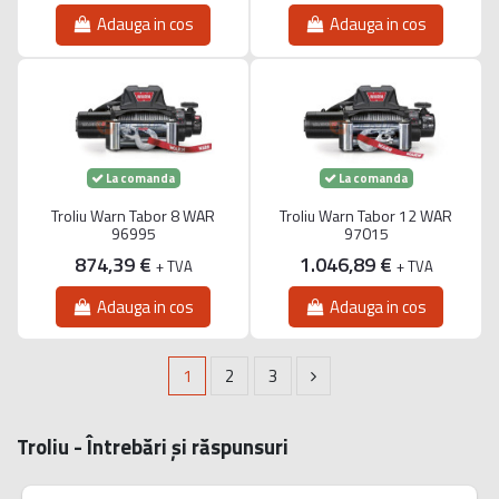
Adauga in cos
Adauga in cos
La comanda
La comanda
Troliu Warn Tabor 8 WAR
Troliu Warn Tabor 12 WAR
96995
97015
874,39 €
1.046,89 €
+ TVA
+ TVA
Adauga in cos
Adauga in cos
1
2
3
Troliu - Întrebări și răspunsuri