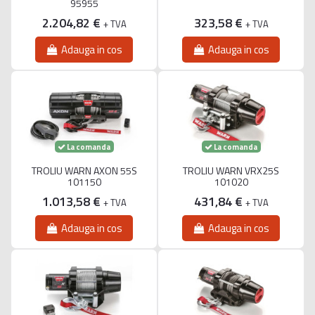
95955
2.204,82 €
323,58 €
+ TVA
+ TVA
Adauga in cos
Adauga in cos
La comanda
La comanda
TROLIU WARN AXON 55S
TROLIU WARN VRX25S
101150
101020
1.013,58 €
431,84 €
+ TVA
+ TVA
Adauga in cos
Adauga in cos