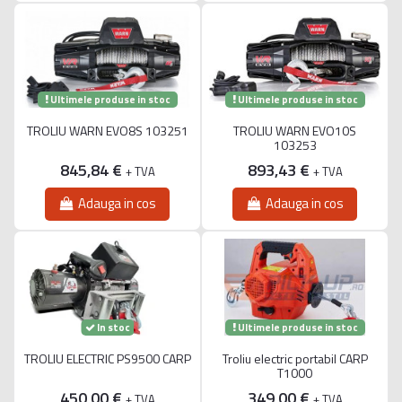
Ultimele produse in stoc
Ultimele produse in stoc
TROLIU WARN EVO8S 103251
TROLIU WARN EVO10S
103253
845,84 €
893,43 €
+ TVA
+ TVA
Adauga in cos
Adauga in cos
Ultimele produse in stoc
In stoc
TROLIU ELECTRIC PS9500 CARP
Troliu electric portabil CARP
T1000
450,00 €
349,00 €
+ TVA
+ TVA