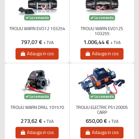
La comanda
La comanda
TROLIU WARN EVO12 103254
TROLIU WARN EVO12S
103255
797,07 €
1.006,44 €
+ TVA
+ TVA
Adauga in cos
Adauga in cos
La comanda
La comanda
TROLIU WARN DRILL 101570
TROLIU ELECTRIC PS12000S
CARP
273,62 €
650,00 €
+ TVA
+ TVA
Adauga in cos
Adauga in cos