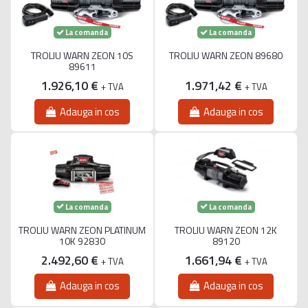
La comanda
La comanda
TROLIU WARN ZEON 10S
TROLIU WARN ZEON 89680
89611
1.926,10 €
1.971,42 €
+ TVA
+ TVA
Adauga in cos
Adauga in cos
La comanda
La comanda
TROLIU WARN ZEON PLATINUM
TROLIU WARN ZEON 12K
10K 92830
89120
2.492,60 €
1.661,94 €
+ TVA
+ TVA
Adauga in cos
Adauga in cos