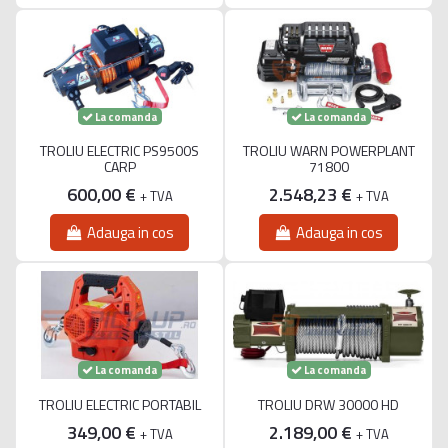
La comanda
La comanda
TROLIU ELECTRIC PS9500S
TROLIU WARN POWERPLANT
CARP
71800
600,00 €
2.548,23 €
+ TVA
+ TVA
Adauga in cos
Adauga in cos
La comanda
La comanda
TROLIU ELECTRIC PORTABIL
TROLIU DRW 30000 HD
349,00 €
2.189,00 €
+ TVA
+ TVA