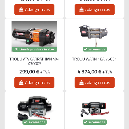
Adauga in cos
Adauga in cos
Ultimele produse in stoc
La comanda
TROLIU ATV CARPATHIAN 4X4
TROLIU WARN 18A 75031
X3000S
299,00 €
4.374,00 €
+ TVA
+ TVA
Adauga in cos
Adauga in cos
La comanda
La comanda