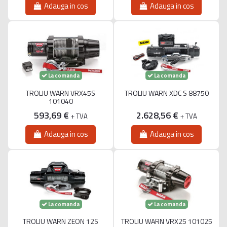
Adauga in cos
Adauga in cos
La comanda
La comanda
TROLIU WARN VRX45S
TROLIU WARN XDC S 88750
101040
593,69 €
2.628,56 €
+ TVA
+ TVA
Adauga in cos
Adauga in cos
La comanda
La comanda
TROLIU WARN ZEON 12S
TROLIU WARN VRX25 101025