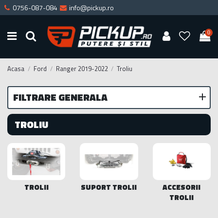
0756-087-084
info@pickup.ro
0
Acasa
Ford
Ranger 2019-2022
Troliu
FILTRARE GENERALA
TROLIU
TROLII
SUPORT TROLII
ACCESORII
TROLII