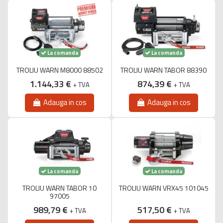
La comanda
La comanda
TROLIU WARN M8000 88502
TROLIU WARN TABOR 88390
1.144,33 €
874,39 €
+ TVA
+ TVA
Adauga in cos
Adauga in cos
La comanda
La comanda
TROLIU WARN TABOR 10
TROLIU WARN VRX45 101045
97005
989,79 €
517,50 €
+ TVA
+ TVA