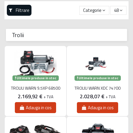
Filtrare
Categorie
48
Trolii
Ultimele produse in stoc
Ultimele produse in stoc
TROLIU WARN 9.5XP 68500
TROLIU WARN XDC 74700
2.169,92 €
2.028,07 €
+ TVA
+ TVA
Adauga in cos
Adauga in cos