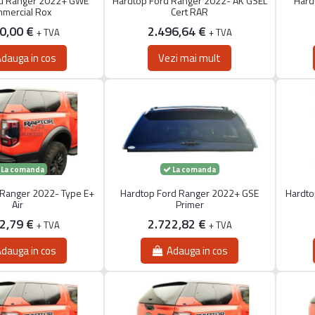
rd Ranger 2022+ GWE
Hardtop Ford Ranger 2022- AK GSEL
Hard
mercial Rox
Cert RAR
80,00 €
2.496,64 €
+ TVA
+ TVA
dauga in cos
Vezi mai mult
La comanda
La comanda
 Ranger 2022- Type E+
Hardtop Ford Ranger 2022+ GSE
Hardto
Air
Primer
82,79 €
2.722,82 €
+ TVA
+ TVA
dauga in cos
Adauga in cos