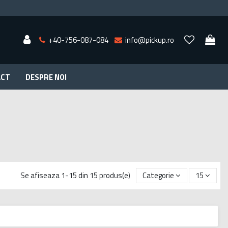
+40-756-087-084
info@pickup.ro
ACT
DESPRE NOI
Se afiseaza 1-15 din 15 produs(e)
Categorie
15