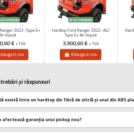
La comanda
La comanda
 Ranger 2022- Type E+
Hardtop Ford Ranger 2022- ALC
Hard
Air Vopsit
Type E+ Air Vopsit
00,60 €
3.900,60 €
+ TVA
+ TVA
dauga in cos
Adauga in cos
trebări și răspunsuri
ă există între un hardtop din fibră de sticlă și unul din ABS pl
 afectează garanția unui pickup nou?