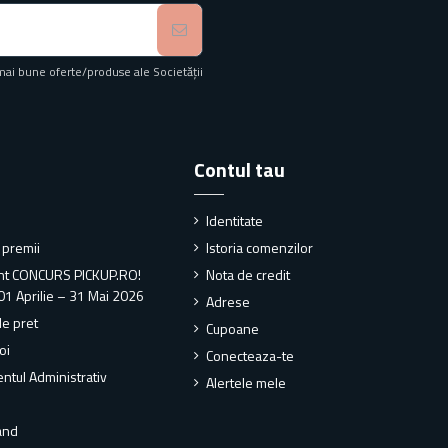
mai bune oferte/produse ale Societății
Contul tau
Identitate
i premii
Istoria comenzilor
nt CONCURS PICKUP.RO!
Nota de credit
01 Aprilie – 31 Mai 2026
Adrese
de pret
Cupoane
oi
Conecteaza-te
ntul Administrativ
Alertele mele
and