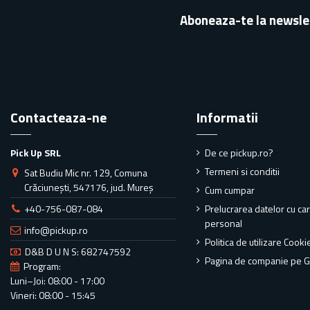
Aboneaza-te la newsle
Contacteaza-ne
Informatii
Pick Up SRL
De ce pickup.ro?
Termeni si conditii
Sat Budiu Mic nr. 129, Comuna
Crăciunești, 547176, jud. Mureș
Cum cumpar
+40-756-087-084
Prelucrarea datelor cu ca
personal
info@pickup.ro
Politica de utilizare Cooki
D&B D U N S: 682747592
Pagina de companie pe 
Program:
Luni–Joi: 08:00 - 17:00
Vineri: 08:00 - 15:45