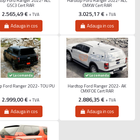
top Ford Ranger 2022- ALC
Hardtop Ford Ranger 2022- ALC
GSC3 Cert RAR
CMXW Cert RAR
2.565,49 €
3.025,17 €
+ TVA
+ TVA
Adauga in cos
Adauga in cos
La comanda
La comanda
p Ford Ranger 2022- TOU PU
Hardtop Ford Ranger 2022- AK
CMXFOE Cert RAR
2.999,00 €
2.886,35 €
+ TVA
+ TVA
Adauga in cos
Adauga in cos