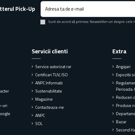
tterul Pick-Up
Sunt de acord să primesc Newsletter-uri despre cele 
Servicii clienti
Extra
Service autorizat rar
Angajari
Certificari TUV, ISO
Expozitii s
ANPC Informatii
Regulame
Perioada: 
racter
Sustenabilitate
Reduceri 
Magazine
e-uri
Produse n
Contacteaza-ne
Google
Departame
ANPC
Bazar
SOL
Second H