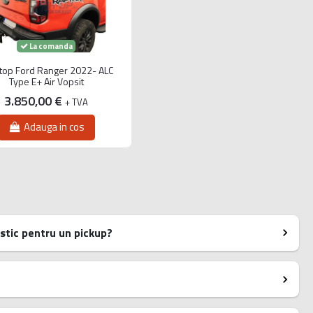
La comanda
top Ford Ranger 2022- ALC
Type E+ Air Vopsit
3.850,00 €
+ TVA
Adauga in cos
astic pentru un pickup?