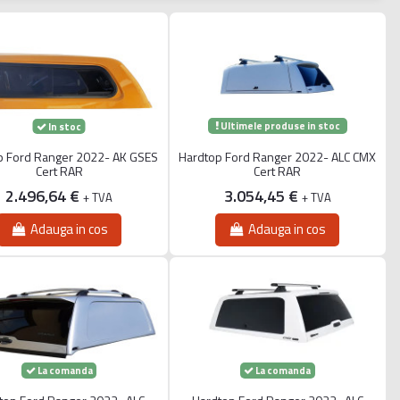
Ultimele produse in stoc
In stoc
p Ford Ranger 2022- AK GSES
Hardtop Ford Ranger 2022- ALC CMX
Cert RAR
Cert RAR
2.496,64 €
3.054,45 €
+ TVA
+ TVA
Adauga in cos
Adauga in cos
La comanda
La comanda