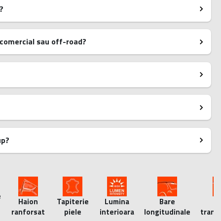
?
z comercial sau off-road?
up?
e
Haion
Tapiterie
Lumina
Bare
B
ranforsat
piele
interioara
longitudinale
trans