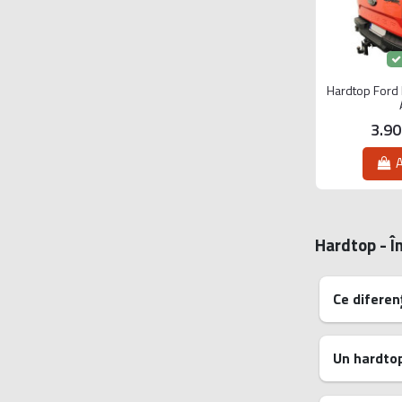
Hardtop Ford
3.9
A
Hardtop - În
Ce diferenț
Un hardtop