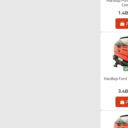
Hardtop Fo
Com
1.4
A
Hardtop Ford
3.4
A