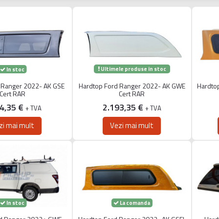
Ultimele produse in stoc
In stoc
 Ranger 2022- AK GSE
Hardtop Ford Ranger 2022- AK GWE
Hardto
Cert RAR
Cert RAR
24,35 €
2.193,35 €
+ TVA
+ TVA
zi mai mult
Vezi mai mult
La comanda
In stoc