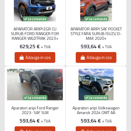
La comanda
La comanda
APARATOR ARIPI EGR CU
APARATOR ARIPI SAF POCKET
SURUB FORD RANGER FOR
STYLE FARA SURUB ISUZU D-
RANGER WILDTRAK 2023+
MAX 2020+
629,25 €
593,64 €
+ TVA
+ TVA
Adauga in cos
Adauga in cos
La comanda
La comanda
Aparatori aripi Ford Ranger
Aparatori aripi Volkswagen
2023- SAF SLM
Amarok 2024 OMT AA
593,64 €
593,64 €
+ TVA
+ TVA