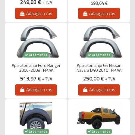
249,83 €
+ TVA
593,64 €
Adauga in cos
Adauga in cos
La comanda
La comanda
Aparatori aripi Ford Ranger
Aparatori aripi Gri Nissan
2006-2008 TFP AA
Navara D40 2010 TFP AA
513,97 €
250,00 €
+ TVA
+ TVA
Adauga in cos
Adauga in cos
La comanda
La comanda