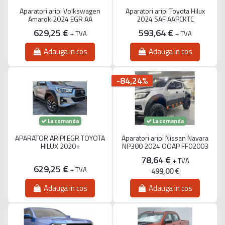
Aparatori aripi Volkswagen
Aparatori aripi Toyota Hilux
Amarok 2024 EGR AA
2024 SAF AAPCKTC
629,25 €
593,64 €
+ TVA
+ TVA
Adauga in cos
Adauga in cos
-84,24%
La comanda
La comanda
APARATOR ARIPI EGR TOYOTA
Aparatori aripi Nissan Navara
HILUX 2020+
NP300 2024 OOAP FF02003
78,64 €
+ TVA
629,25 €
+ TVA
499,00 €
Adauga in cos
Adauga in cos