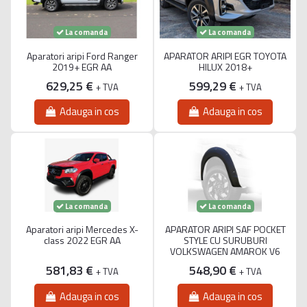
La comanda
La comanda
Aparatori aripi Ford Ranger
APARATOR ARIPI EGR TOYOTA
2019+ EGR AA
HILUX 2018+
629,25 €
599,29 €
+ TVA
+ TVA
Adauga in cos
Adauga in cos
La comanda
La comanda
Aparatori aripi Mercedes X-
APARATOR ARIPI SAF POCKET
class 2022 EGR AA
STYLE CU SURUBURI
VOLKSWAGEN AMAROK V6
581,83 €
548,90 €
+ TVA
+ TVA
Adauga in cos
Adauga in cos