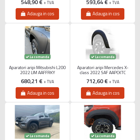
548,90 €
593,64 €
+ TVA
+ TVA
Adauga in cos
Adauga in cos
La comanda
La comanda
Aparatori aripi Mitsubishi L200
Aparatori aripi Mercedes X-
2022 LIM AAFFRKY
class 2022 SAF AAPCKTC
680,21 €
712,60 €
+ TVA
+ TVA
Adauga in cos
Adauga in cos
La comanda
La comanda