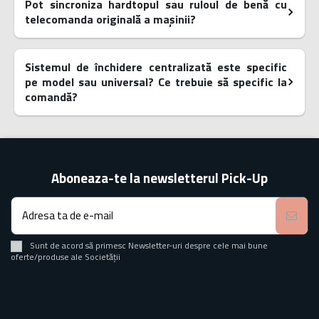
Pot sincroniza hardtopul sau ruloul de benă cu
telecomanda originală a mașinii?
Sistemul de închidere centralizată este specific
pe model sau universal? Ce trebuie să specific la
comandă?
Aboneaza-te la newsletterul Pick-Up
Sunt de acord să primesc Newsletter-uri despre cele mai bune
oferte/produse ale Societății