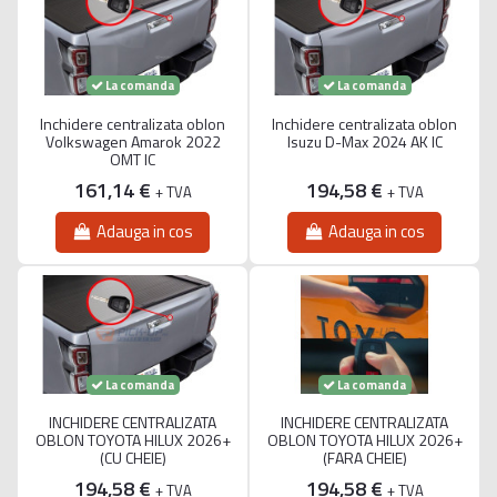
La comanda
La comanda
Inchidere centralizata oblon
Inchidere centralizata oblon
Volkswagen Amarok 2022
Isuzu D-Max 2024 AK IC
OMT IC
161,14 €
194,58 €
+ TVA
+ TVA
Adauga in cos
Adauga in cos
La comanda
La comanda
INCHIDERE CENTRALIZATA
INCHIDERE CENTRALIZATA
OBLON TOYOTA HILUX 2026+
OBLON TOYOTA HILUX 2026+
(CU CHEIE)
(FARA CHEIE)
194,58 €
194,58 €
+ TVA
+ TVA