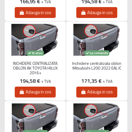
166,95 €
194,58 €
+ TVA
+ TVA
Adauga in cos
Adauga in cos
La comanda
In stoc
INCHIDERE CENTRALIZATA
Inchidere centralizata oblon
OBLON AK TOYOTA HILUX
Mitsubishi L200 2022 EAL IC
2016+
194,58 €
171,35 €
+ TVA
+ TVA
Adauga in cos
Adauga in cos