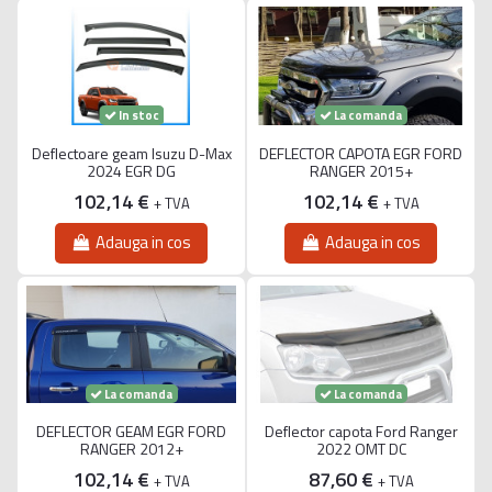
La comanda
In stoc
Deflectoare geam Isuzu D-Max
DEFLECTOR CAPOTA EGR FORD
2024 EGR DG
RANGER 2015+
102,14 €
102,14 €
+ TVA
+ TVA
Adauga in cos
Adauga in cos
La comanda
La comanda
DEFLECTOR GEAM EGR FORD
Deflector capota Ford Ranger
RANGER 2012+
2022 OMT DC
102,14 €
87,60 €
+ TVA
+ TVA