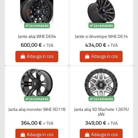
La comanda
La comanda
Jante aliaj WHE D694
Jante si Anvelope WHE D674
600,00 €
434,00 €
+ TVA
+ TVA
Adauga in cos
Adauga in cos
La comanda
La comanda
Janta aliaj monster WHE XD778
Janta aliaj XD Machete 128 PU
JAN
364,00 €
349,00 €
+ TVA
+ TVA
Adauga in cos
Adauga in cos