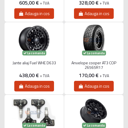
605,00 €
328,00 €
+ TVA
+ TVA
Adauga in cos
Adauga in cos
La comanda
La comanda
Jante aliaj Fuel WHE D633
Anvelope cooper AT3 COP
26565R17
438,00 €
170,00 €
+ TVA
+ TVA
Adauga in cos
Adauga in cos
La comanda
La comanda