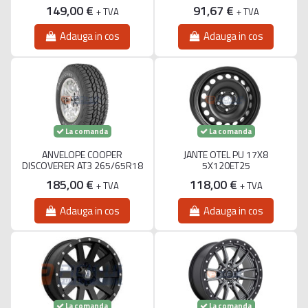
149,00 €
91,67 €
+ TVA
+ TVA
Adauga in cos
Adauga in cos
La comanda
La comanda
ANVELOPE COOPER
JANTE OTEL PU 17X8
DISCOVERER AT3 265/65R18
5X120ET25
185,00 €
118,00 €
+ TVA
+ TVA
Adauga in cos
Adauga in cos
La comanda
La comanda