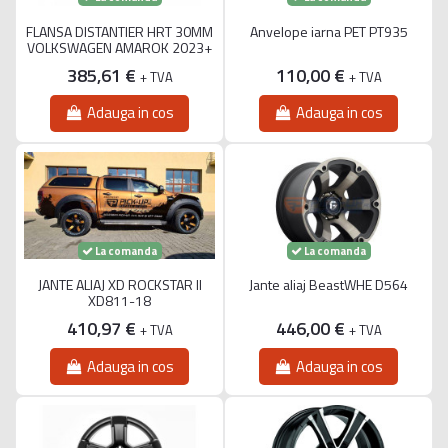
FLANSA DISTANTIER HRT 30MM
Anvelope iarna PET PT935
VOLKSWAGEN AMAROK 2023+
385,61 €
110,00 €
+ TVA
+ TVA
Adauga in cos
Adauga in cos
La comanda
La comanda
JANTE ALIAJ XD ROCKSTAR II
Jante aliaj BeastWHE D564
XD811-18
410,97 €
446,00 €
+ TVA
+ TVA
Adauga in cos
Adauga in cos