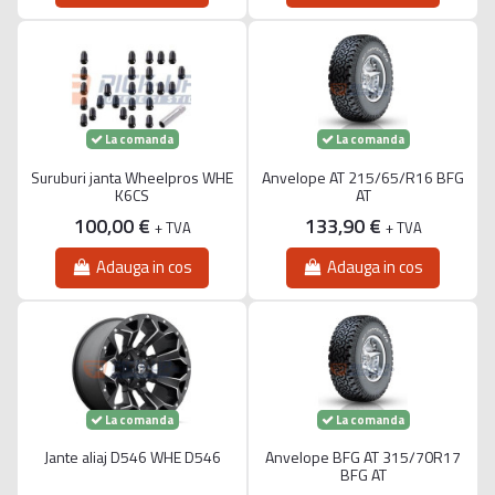
La comanda
La comanda
Suruburi janta Wheelpros WHE
Anvelope AT 215/65/R16 BFG
K6CS
AT
100,00 €
133,90 €
+ TVA
+ TVA
Adauga in cos
Adauga in cos
La comanda
La comanda
Jante aliaj D546 WHE D546
Anvelope BFG AT 315/70R17
BFG AT