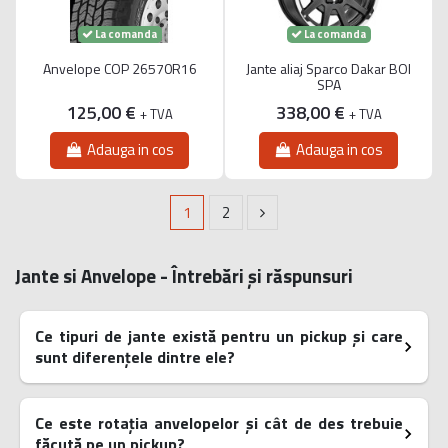
La comanda
La comanda
Anvelope COP 26570R16
Jante aliaj Sparco Dakar BOI
SPA
125,00 €
338,00 €
+ TVA
+ TVA
Adauga in cos
Adauga in cos
1
2
Jante si Anvelope - Întrebări și răspunsuri
Ce tipuri de jante există pentru un pickup și care
sunt diferențele dintre ele?
Ce este rotația anvelopelor și cât de des trebuie
făcută pe un pickup?