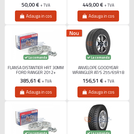
50,00 €
449,00 €
+ TVA
+ TVA
Adauga in cos
Adauga in cos
Nou
La comanda
La comanda
FLANSA DISTANTIER HRT 30MM
ANVELOPE GOODYEAR
FORD RANGER 2012+
WRANGLER AT/S 255/65R18
385,61 €
156,51 €
+ TVA
+ TVA
Adauga in cos
Adauga in cos
La comanda
La comanda