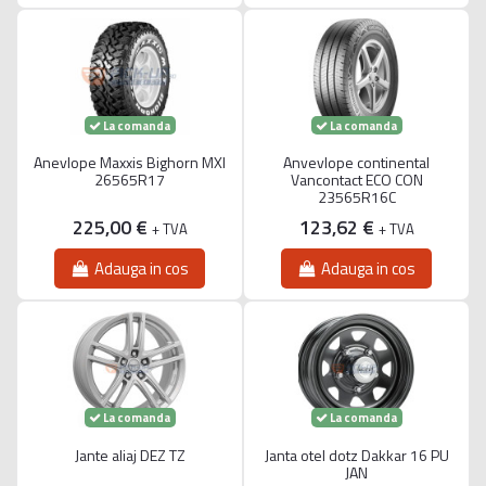
La comanda
La comanda
Anevlope Maxxis Bighorn MXI
Anvevlope continental
26565R17
Vancontact ECO CON
23565R16C
225,00 €
123,62 €
+ TVA
+ TVA
Adauga in cos
Adauga in cos
La comanda
La comanda
Jante aliaj DEZ TZ
Janta otel dotz Dakkar 16 PU
JAN