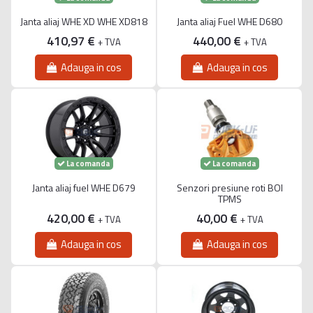
Janta aliaj WHE XD WHE XD818
Janta aliaj Fuel WHE D680
410,97 €
440,00 €
+ TVA
+ TVA
Adauga in cos
Adauga in cos
La comanda
La comanda
Janta aliaj fuel WHE D679
Senzori presiune roti BOI
TPMS
420,00 €
40,00 €
+ TVA
+ TVA
Adauga in cos
Adauga in cos