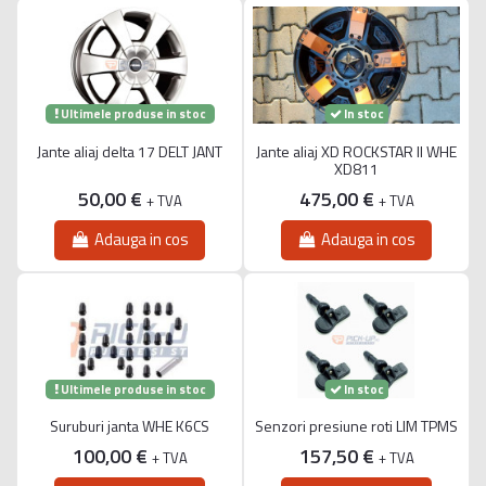
Ultimele produse in stoc
In stoc
Jante aliaj delta 17 DELT JANT
Jante aliaj XD ROCKSTAR II WHE
XD811
50,00 €
475,00 €
+ TVA
+ TVA
Adauga in cos
Adauga in cos
Ultimele produse in stoc
In stoc
Suruburi janta WHE K6CS
Senzori presiune roti LIM TPMS
100,00 €
157,50 €
+ TVA
+ TVA