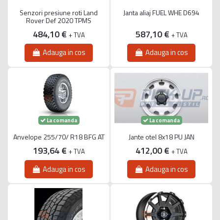
Senzori presiune roti Land
Janta aliaj FUEL WHE D694
Rover Def 2020 TPMS
484,10 €
587,10 €
+ TVA
+ TVA
Adauga in cos
Adauga in cos
La comanda
La comanda
Anvelope 255/70/ R18 BFG AT
Jante otel 8x18 PU JAN
193,64 €
412,00 €
+ TVA
+ TVA
Adauga in cos
Adauga in cos