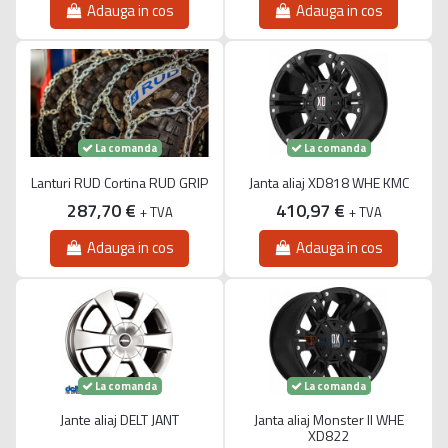
Adauga in cos
Adauga in cos
La comanda
La comanda
Lanturi RUD Cortina RUD GRIP
Janta aliaj XD818 WHE KMC
287,70 €
410,97 €
+ TVA
+ TVA
Adauga in cos
Adauga in cos
La comanda
La comanda
Jante aliaj DELT JANT
Janta aliaj Monster II WHE
XD822