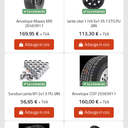
La comanda
La comanda
Anvelope Maxxis MXI
Jante otel 17x9 6x139.7 ET0 PU
26565R17
JAN
169,95 €
113,30 €
+ TVA
+ TVA
Adauga in cos
Adauga in cos
La comanda
La comanda
Suruburi janta M12x1.5 PU JAN
Anvelope COP 25565R17
56,65 €
160,00 €
+ TVA
+ TVA
Adauga in cos
Adauga in cos