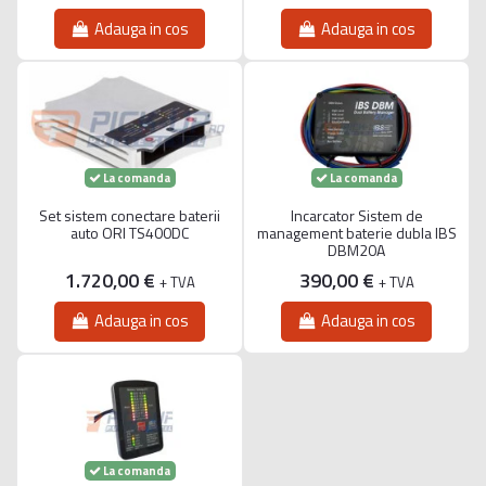
Adauga in cos
Adauga in cos
La comanda
La comanda
Set sistem conectare baterii
Incarcator Sistem de
auto ORI TS400DC
management baterie dubla IBS
DBM20A
1.720,00 €
390,00 €
+ TVA
+ TVA
Adauga in cos
Adauga in cos
La comanda