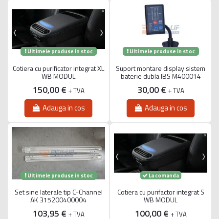
Ultimele produse in stoc
Ultimele produse in stoc
Cotiera cu purificator integrat XL
Suport montare display sistem
WB MODUL
baterie dubla IBS M400014
150,00 €
30,00 €
+ TVA
+ TVA
Adauga in cos
Adauga in cos
Ultimele produse in stoc
La comanda
Set sine laterale tip C-Channel
Cotiera cu purifactor integrat S
AK 315200400004
WB MODUL
103,95 €
100,00 €
+ TVA
+ TVA