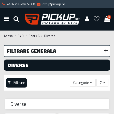
+40-756-087-084
info@pickup.ro
0
Acasa
BYD
Shark 6
Diverse
FILTRARE GENERALA
DIVERSE
Filtrare
Categorie
7
Diverse