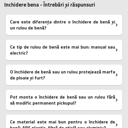
Inchidere bena - Întrebări și răspunsuri
Care este diferența dintre o închidere de benă și
un rulou de benă?
Ce tip de rulou de benă este mai bun: manual sau
electric?
O închidere de benă sau un rulou protejează marfa
de ploaie și furt?
Pot monta o închidere de benă sau un rulou fără
să modific permanent pickupul?
Ce material este mai bun pentru o închidere de
benă: ABS plastic, fibră de sticlă sau aluminiu?