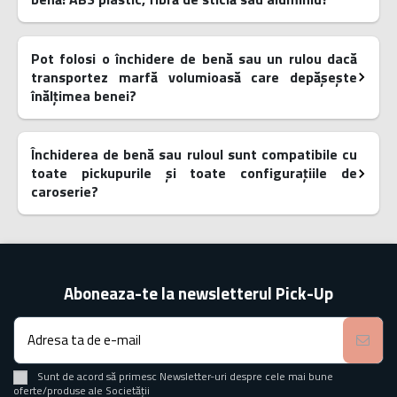
Pot folosi o închidere de benă sau un rulou dacă
transportez marfă volumioasă care depășește
înălțimea benei?
Închiderea de benă sau ruloul sunt compatibile cu
toate pickupurile și toate configurațiile de
caroserie?
Aboneaza-te la newsletterul Pick-Up
Sunt de acord să primesc Newsletter-uri despre cele mai bune
oferte/produse ale Societății