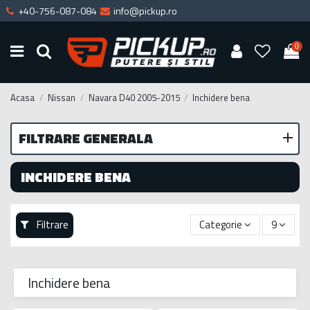
+40-756-087-084
info@pickup.ro
0
Acasa
Nissan
Navara D40 2005-2015
Inchidere bena
FILTRARE GENERALA
INCHIDERE BENA
Filtrare
Categorie
9
Inchidere bena