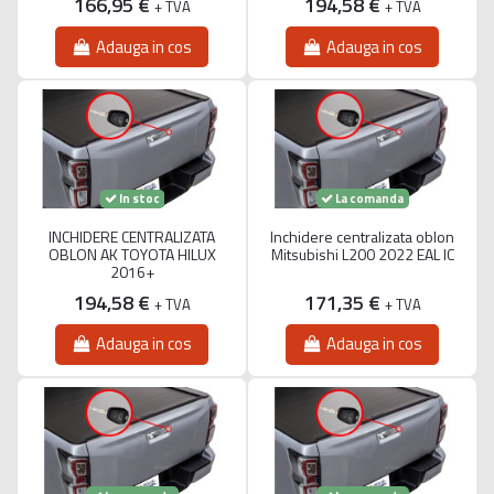
166,95 €
194,58 €
+ TVA
+ TVA
Adauga in cos
Adauga in cos
La comanda
In stoc
INCHIDERE CENTRALIZATA
Inchidere centralizata oblon
OBLON AK TOYOTA HILUX
Mitsubishi L200 2022 EAL IC
2016+
194,58 €
171,35 €
+ TVA
+ TVA
Adauga in cos
Adauga in cos