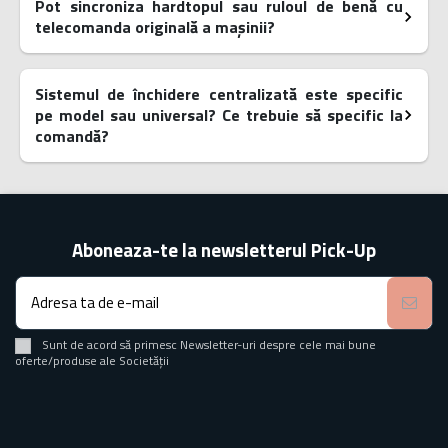
Pot sincroniza hardtopul sau ruloul de benă cu
telecomanda originală a mașinii?
Sistemul de închidere centralizată este specific
pe model sau universal? Ce trebuie să specific la
comandă?
Aboneaza-te la newsletterul Pick-Up
Sunt de acord să primesc Newsletter-uri despre cele mai bune
oferte/produse ale Societății