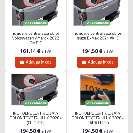
La comanda
La comanda
Inchidere centralizata oblon
Inchidere centralizata oblon
Volkswagen Amarok 2022
Isuzu D-Max 2024 AK IC
OMT IC
161,14 €
194,58 €
+ TVA
+ TVA
Adauga in cos
Adauga in cos
La comanda
La comanda
INCHIDERE CENTRALIZATA
INCHIDERE CENTRALIZATA
OBLON TOYOTA HILUX 2026+
OBLON TOYOTA HILUX 2026+
(CU CHEIE)
(FARA CHEIE)
194,58 €
194,58 €
+ TVA
+ TVA