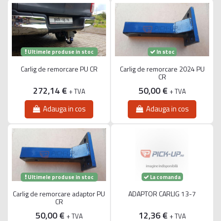
Ultimele produse in stoc
In stoc
Carlig de remorcare PU CR
Carlig de remorcare 2024 PU
CR
272,14 €
50,00 €
+ TVA
+ TVA
Adauga in cos
Adauga in cos
Ultimele produse in stoc
La comanda
Carlig de remorcare adaptor PU
ADAPTOR CARLIG 13-7
CR
50,00 €
12,36 €
+ TVA
+ TVA