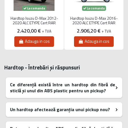
La comanda
La comanda
Hardtop Isuzu D-Max 2012-
Hardtop Isuzu D-Max 2016-
2020 ALC ETYPE Cert RAR
2020 ALC ETYPE Cert RAR
2.420,00 €
2.906,20 €
+ TVA
+ TVA
Adauga in cos
Adauga in cos
Hardtop - Întrebări și răspunsuri
Ce diferență există între un hardtop din fibră de
sticlă și unul din ABS plastic pentru un pickup?
Un hardtop afectează garanția unui pickup nou?