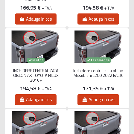
166,95 €
194,58 €
+ TVA
+ TVA
Adauga in cos
Adauga in cos
La comanda
In stoc
INCHIDERE CENTRALIZATA
Inchidere centralizata oblon
OBLON AK TOYOTA HILUX
Mitsubishi L200 2022 EAL IC
2016+
194,58 €
171,35 €
+ TVA
+ TVA
Adauga in cos
Adauga in cos