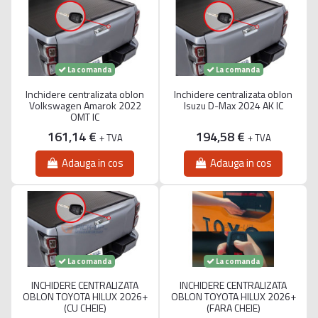
La comanda
La comanda
Inchidere centralizata oblon
Inchidere centralizata oblon
Volkswagen Amarok 2022
Isuzu D-Max 2024 AK IC
OMT IC
161,14 €
194,58 €
+ TVA
+ TVA
Adauga in cos
Adauga in cos
La comanda
La comanda
INCHIDERE CENTRALIZATA
INCHIDERE CENTRALIZATA
OBLON TOYOTA HILUX 2026+
OBLON TOYOTA HILUX 2026+
(CU CHEIE)
(FARA CHEIE)