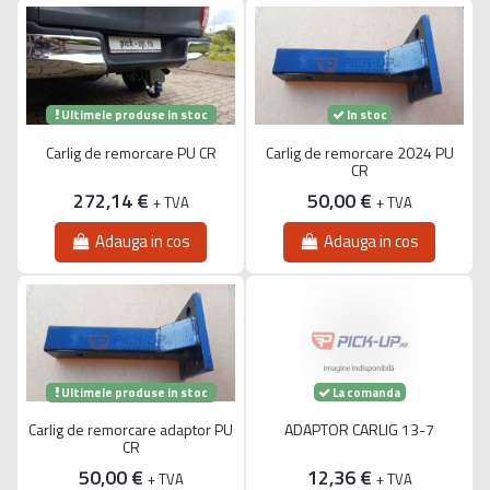
Ultimele produse in stoc
In stoc
Carlig de remorcare PU CR
Carlig de remorcare 2024 PU
CR
272,14 €
50,00 €
+ TVA
+ TVA
Adauga in cos
Adauga in cos
Ultimele produse in stoc
La comanda
Carlig de remorcare adaptor PU
ADAPTOR CARLIG 13-7
CR
50,00 €
12,36 €
+ TVA
+ TVA