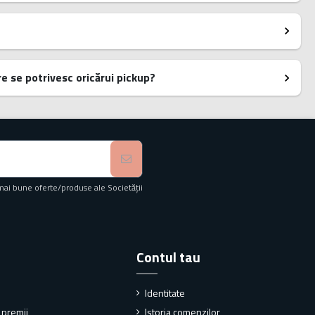
e se potrivesc oricărui pickup?
mai bune oferte/produse ale Societății
Contul tau
Identitate
i premii
Istoria comenzilor