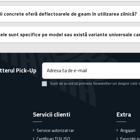
ii concrete oferă deflectoarele de geam în utilizarea zilnică?
ele sunt specifice pe model sau există variante universale car
tterul Pick-Up
Sunt de acord să primesc Newsletter-uri despre cele 
Servicii clienti
Extra
Service autorizat rar
Angajari
Certificari TUV, ISO
Expozitii s