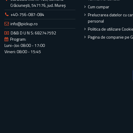
Crăciunești, 547176, jud. Mureș
Cum cumpar
+40-756-087-084
Prelucrarea datelor cu ca
personal
info@pickup.ro
Politica de utilizare Cooki
D&B D U N S: 682747592
Pagina de companie pe 
Program:
Luni–Joi: 08:00 - 17:00
Vineri: 08:00 - 15:45