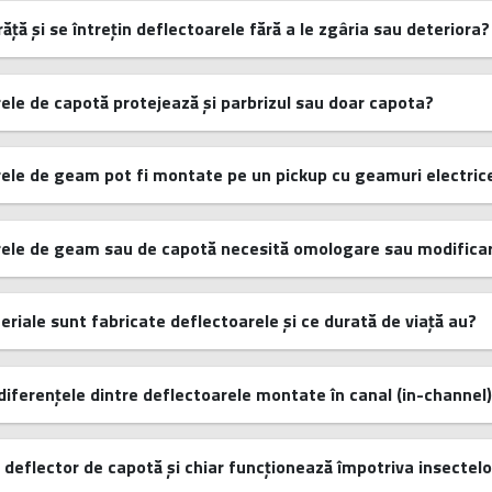
ăță și se întrețin deflectoarele fără a le zgâria sau deteriora?
ele de capotă protejează și parbrizul sau doar capota?
ele de geam pot fi montate pe un pickup cu geamuri electric
ele de geam sau de capotă necesită omologare sau modificarea
eriale sunt fabricate deflectoarele și ce durată de viață au?
diferențele dintre deflectoarele montate în canal (in-channel)
 deflector de capotă și chiar funcționează împotriva insectelor