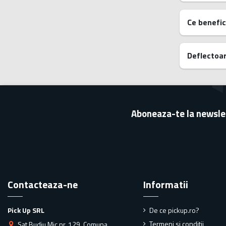
Ce benefic
Deflectoar
Aboneaza-te la newsle
Contacteaza-ne
Informatii
Pick Up SRL
De ce pickup.ro?
Termeni si conditii
Sat Budiu Mic nr. 129, Comuna