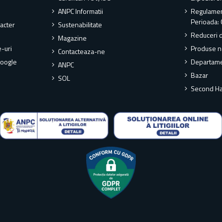
ANPC Informatii
Regulame
Perioada: 
racter
Sustenabilitate
Reduceri 
Magazine
e-uri
Produse n
Contacteaza-ne
Google
Departame
ANPC
Bazar
SOL
Second H