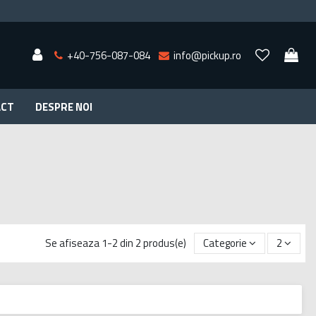
+40-756-087-084
info@pickup.ro
ACT
DESPRE NOI
Se afiseaza 1-2 din 2 produs(e)
Categorie
2