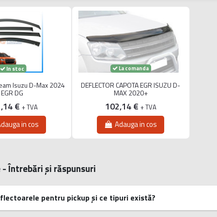
La comanda
In stoc
geam Isuzu D-Max 2024
DEFLECTOR CAPOTA EGR ISUZU D-
EGR DG
MAX 2020+
,14 €
102,14 €
+ TVA
+ TVA
dauga in cos
Adauga in cos
- Întrebări și răspunsuri
flectoarele pentru pickup și ce tipuri există?