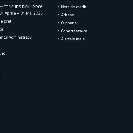
nt CONCURS PICKUP.RO!
Nota de credit
01 Aprilie – 31 Mai 2026
Adrese
de pret
Cupoane
oi
Conecteaza-te
ntul Administrativ
Alertele mele
and