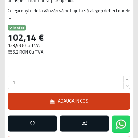
un aspect mai robust pick up-ului.
Colegii noștri de la vânzări vă pot ajuta să alegeți deflectoarele
…
In stoc
102,14 €
123,59 €
Cu TVA
655,2 RON Cu TVA
ADAUGA IN COS