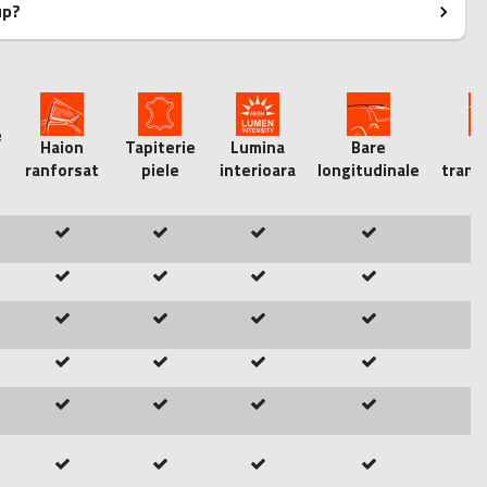
up?
e
Haion
Tapiterie
Lumina
Bare
B
ranforsat
piele
interioara
longitudinale
trans