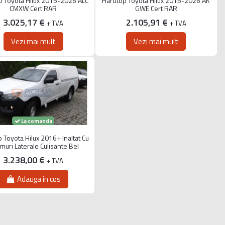
p Toyota Hilux 2015-2026 ALC
Hardtop Toyota Hilux 2015-2026 AK
CMXW Cert RAR
GWE Cert RAR
3.025,17 €
2.105,91 €
+ TVA
+ TVA
Vezi mai mult
Vezi mai mult
La comanda
 Toyota Hilux 2016+ Inaltat Cu
uri Laterale Culisante Bel
3.238,00 €
+ TVA
Adauga in cos