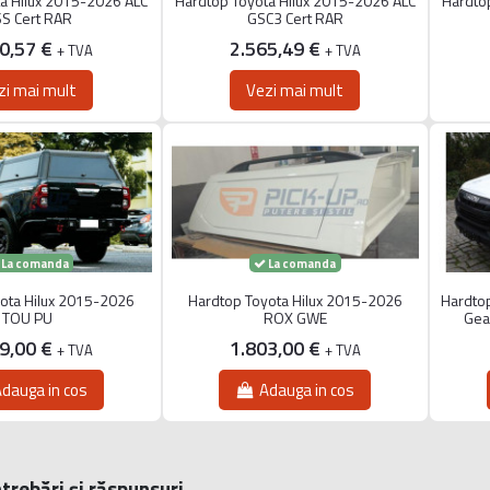
a Hilux 2015-2026 ALC
Hardtop Toyota Hilux 2015-2026 ALC
Hardto
S Cert RAR
GSC3 Cert RAR
70,57 €
2.565,49 €
+ TVA
+ TVA
zi mai mult
Vezi mai mult
La comanda
La comanda
ota Hilux 2015-2026
Hardtop Toyota Hilux 2015-2026
Hardtop
TOU PU
ROX GWE
Geam
99,00 €
1.803,00 €
+ TVA
+ TVA
dauga in cos
Adauga in cos
trebări și răspunsuri