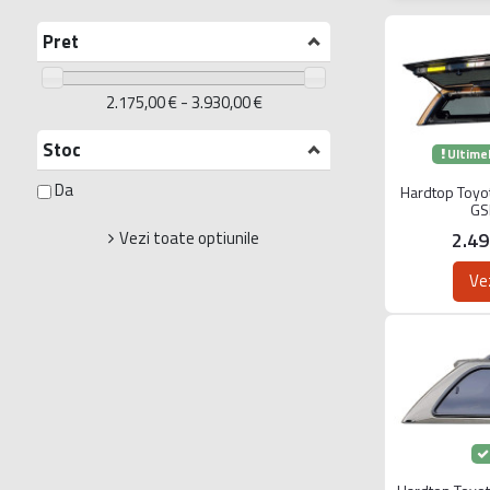
Pret
2.175,00 € - 3.930,00 €
Stoc
Ultimel
Da
Hardtop Toyo
GS
2.4
Vezi toate optiunile
Ve