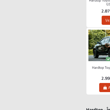
Hardtop Toyot
GS
2.8
Ve
Hardtop Toy
2.9
A
Hardtop - În