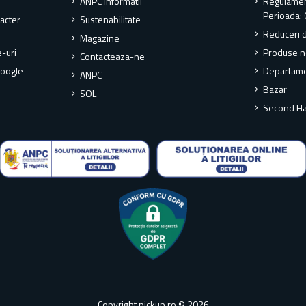
ANPC Informatii
Regulame
Perioada: 
racter
Sustenabilitate
Reduceri 
Magazine
e-uri
Produse n
Contacteaza-ne
Google
Departame
ANPC
Bazar
SOL
Second H
Copyright pickup.ro © 2026