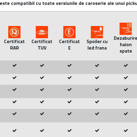
este compatibil cu toate versiunile de caroserie ale unui pick
Dezaburir
Certificat
Certificat
Certificat
Spoiler cu
haion
RAR
TUV
E
led frana
spate
C