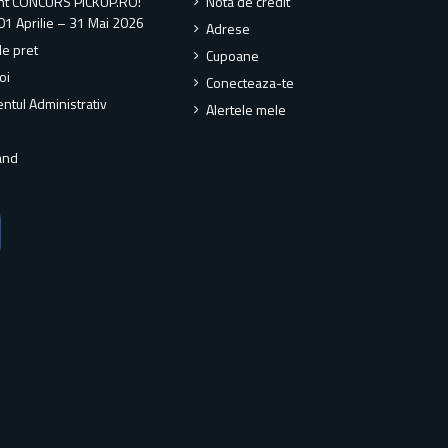
nt CONCURS PICKUP.RO!
Nota de credit
01 Aprilie – 31 Mai 2026
Adrese
de pret
Cupoane
oi
Conecteaza-te
ntul Administrativ
Alertele mele
and