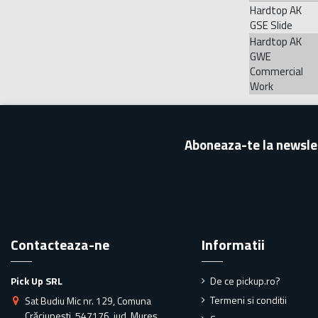
Hardtop AK
GSE Slide
Hardtop AK
GWE
Commercial
Work
Aboneaza-te la newsle
Contacteaza-ne
Informatii
Pick Up SRL
De ce pickup.ro?
Termeni si conditii
Sat Budiu Mic nr. 129, Comuna
Crăciunești, 547176, jud. Mureș