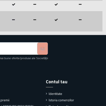
mai bune oferte/produse ale Societății
Contul tau
Identitate
i premii
Istoria comenzilor