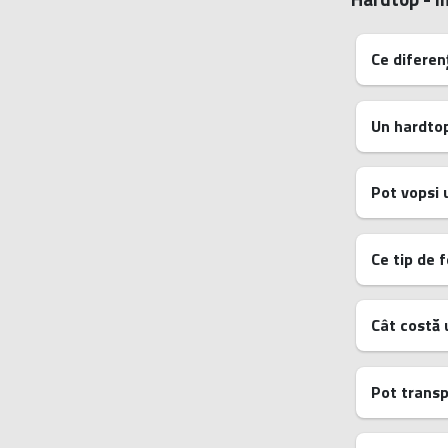
Ce diferenț
Un hardtop
Pot vopsi 
Ce tip de f
Cât costă 
Pot transp