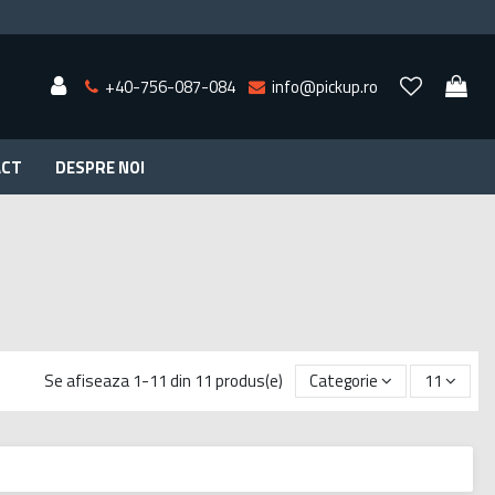
+40-756-087-084
info@pickup.ro
ACT
DESPRE NOI
Se afiseaza 1-11 din 11 produs(e)
Categorie
11