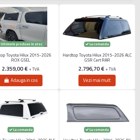
Ultimele produse in stoc
La comanda
top Toyota Hilux 2015-2026
Hardtop Toyota Hilux 2015-2026 ALC
ROX GSEL
GSR Cert RAR
2.359,00 €
2.796,70 €
+ TVA
+ TVA
Adauga in cos
Vezi mai mult
La comanda
La comanda