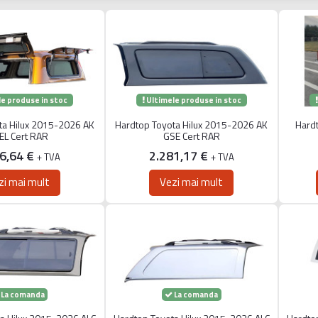
e produse in stoc
Ultimele produse in stoc
ta Hilux 2015-2026 AK
Hardtop Toyota Hilux 2015-2026 AK
Hard
EL Cert RAR
GSE Cert RAR
96,64 €
2.281,17 €
+ TVA
+ TVA
zi mai mult
Vezi mai mult
La comanda
La comanda