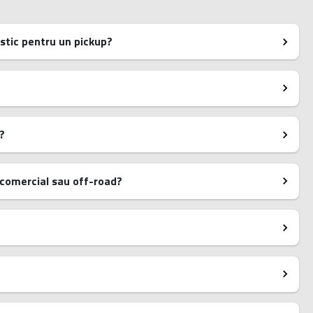
astic pentru un pickup?
?
z comercial sau off-road?