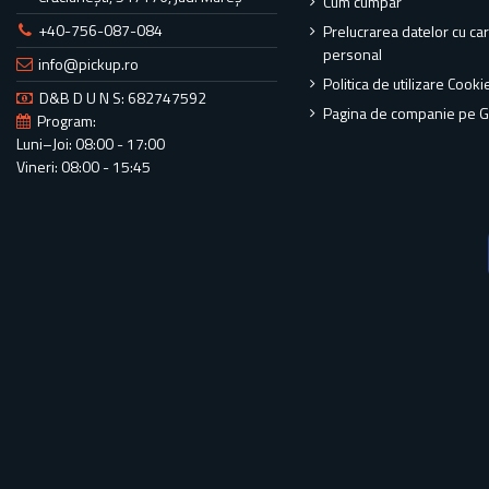
Cum cumpar
+40-756-087-084
Prelucrarea datelor cu ca
personal
info@pickup.ro
Politica de utilizare Cooki
D&B D U N S: 682747592
Pagina de companie pe 
Program:
Luni–Joi: 08:00 - 17:00
Vineri: 08:00 - 15:45