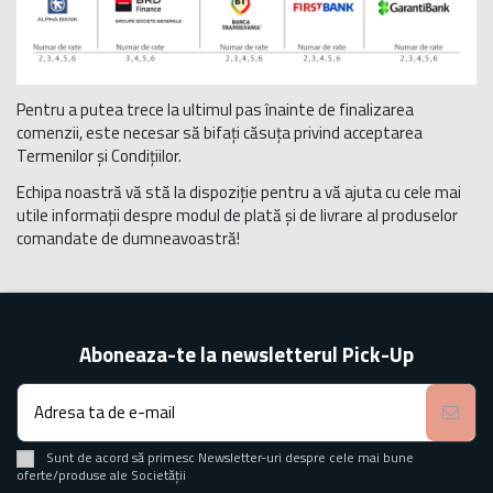
Pentru a putea trece la ultimul pas înainte de finalizarea
comenzii, este necesar să bifați căsuța privind acceptarea
Termenilor și Condițiilor.
Echipa noastră vă stă la dispoziție pentru a vă ajuta cu cele mai
utile informații despre modul de plată și de livrare al produselor
comandate de dumneavoastră!
Aboneaza-te la newsletterul Pick-Up
Sunt de acord să primesc Newsletter-uri despre cele mai bune
oferte/produse ale Societății