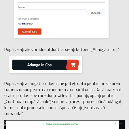
După ce ați ales produsul dorit, apăsați butonul „Adaugă în coș”
După ce ați adăugat produsul, fie puteți opta pentru finalizarea
comenzii, sau pentru continuarea cumpărăturilor. Dacă mai sunt
și alte produse pe care doriți să le achiziționați, optați pentru
„Continua cumpărăturile”, și repetați acest proces până adăugați
în coș toate produsele dorite. Apoi apăsați „Finalizează
comanda”.