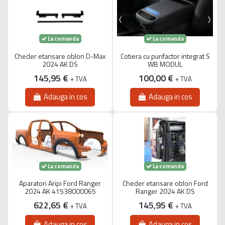
La comanda
La comanda
Cheder etansare oblon D-Max
Cotiera cu purifactor integrat S
2024 AK DS
WB MODUL
145,95 €
100,00 €
+ TVA
+ TVA
Adauga in cos
Adauga in cos
La comanda
La comanda
Aparatori Aripi Ford Ranger
Cheder etansare oblon Ford
2024 AK 41538000065
Ranger 2024 AK DS
622,65 €
145,95 €
+ TVA
+ TVA
Adauga in cos
Adauga in cos