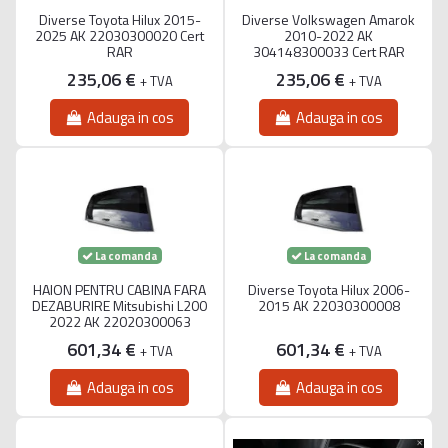
Diverse Toyota Hilux 2015-
Diverse Volkswagen Amarok
2025 AK 22030300020 Cert
2010-2022 AK
RAR
304148300033 Cert RAR
235,06 €
235,06 €
+ TVA
+ TVA
Adauga in cos
Adauga in cos
La comanda
La comanda
HAION PENTRU CABINA FARA
Diverse Toyota Hilux 2006-
DEZABURIRE Mitsubishi L200
2015 AK 22030300008
2022 AK 22020300063
601,34 €
601,34 €
+ TVA
+ TVA
Adauga in cos
Adauga in cos