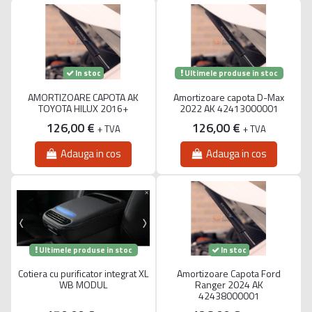
Ultimele produse in stoc
In stoc
AMORTIZOARE CAPOTA AK
Amortizoare capota D-Max
TOYOTA HILUX 2016+
2022 AK 42413000001
126,00 €
126,00 €
+ TVA
+ TVA
Adauga in cos
Adauga in cos
Ultimele produse in stoc
In stoc
Cotiera cu purificator integrat XL
Amortizoare Capota Ford
WB MODUL
Ranger 2024 AK
42438000001