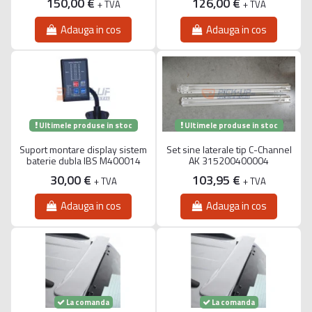
150,00 €
126,00 €
+ TVA
+ TVA
Adauga in cos
Adauga in cos
Ultimele produse in stoc
Ultimele produse in stoc
Suport montare display sistem
Set sine laterale tip C-Channel
baterie dubla IBS M400014
AK 315200400004
30,00 €
103,95 €
+ TVA
+ TVA
Adauga in cos
Adauga in cos
La comanda
La comanda