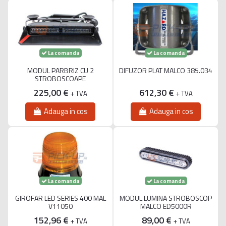
La comanda
La comanda
MODUL PARBRIZ CU 2
DIFUZOR PLAT MALCO 385.034
STROBOSCOAPE
225,00 €
612,30 €
+ TVA
+ TVA
Adauga in cos
Adauga in cos
La comanda
La comanda
GIROFAR LED SERIES 400 MAL
MODUL LUMINA STROBOSCOP
V11050
MALCO ED5000R
152,96 €
89,00 €
+ TVA
+ TVA