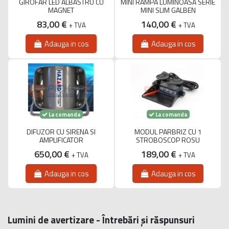
GIROFAR LED ALBASTRU CU
MINI RAMPA LUMINOASA SERIE
MAGNET
MINI SLIM GALBEN
83,00 €
140,00 €
+ TVA
+ TVA
Adauga in cos
Adauga in cos
La comanda
La comanda
DIFUZOR CU SIRENA SI
MODUL PARBRIZ CU 1
AMPLIFICATOR
STROBOSCOP ROSU
650,00 €
189,00 €
+ TVA
+ TVA
Adauga in cos
Adauga in cos
Lumini de avertizare - Întrebări și răspunsuri