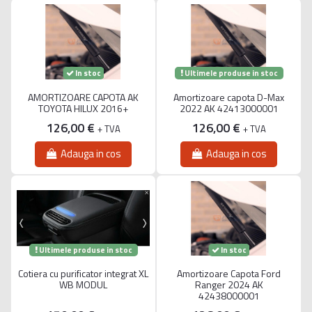
Ultimele produse in stoc
In stoc
AMORTIZOARE CAPOTA AK
Amortizoare capota D-Max
TOYOTA HILUX 2016+
2022 AK 42413000001
126,00 €
126,00 €
+ TVA
+ TVA
Adauga in cos
Adauga in cos
Ultimele produse in stoc
In stoc
Cotiera cu purificator integrat XL
Amortizoare Capota Ford
WB MODUL
Ranger 2024 AK
42438000001