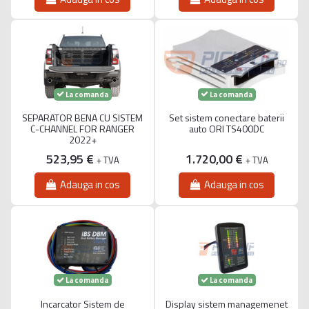
La comanda
La comanda
SEPARATOR BENA CU SISTEM
Set sistem conectare baterii
C-CHANNEL FOR RANGER
auto ORI TS400DC
2022+
523,95 €
1.720,00 €
+ TVA
+ TVA
Adauga in cos
Adauga in cos
La comanda
La comanda
Incarcator Sistem de
Display sistem managemenet