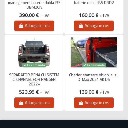
management baterie dubla IBS
baterie dubla IBS DBD2
DBM20A
390,00 €
160,00 €
+ TVA
+ TVA
Adauga in cos
Adauga in cos
La comanda
La comanda
SEPARATOR BENA CU SISTEM
Cheder etansare oblon Isuzu
C-CHANNEL FOR RANGER
D-Max 2024 AK DS
2022+
523,95 €
139,00 €
+ TVA
+ TVA
Adauga in cos
Adauga in cos