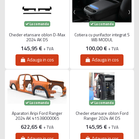
La comanda
La comanda
Cheder etansare oblon D-Max
Cotiera cu purifactor integrat S
2024 AK DS
WB MODUL
145,95 €
100,00 €
+ TVA
+ TVA
Adauga in cos
Adauga in cos
La comanda
La comanda
Aparatori Aripi Ford Ranger
Cheder etansare oblon Ford
2024 AK 41538000065
Ranger 2024 AK DS
622,65 €
145,95 €
+ TVA
+ TVA
Adauga in cos
Adauga in cos