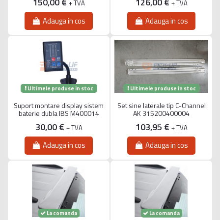
150,00 €
126,00 €
+ TVA
+ TVA
Adauga in cos
Adauga in cos
Ultimele produse in stoc
Ultimele produse in stoc
Suport montare display sistem
Set sine laterale tip C-Channel
baterie dubla IBS M400014
AK 315200400004
30,00 €
103,95 €
+ TVA
+ TVA
Adauga in cos
Adauga in cos
La comanda
La comanda