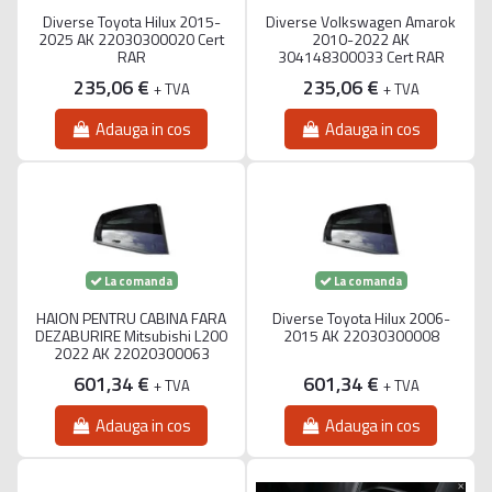
Diverse Toyota Hilux 2015-
Diverse Volkswagen Amarok
2025 AK 22030300020 Cert
2010-2022 AK
RAR
304148300033 Cert RAR
235,06 €
235,06 €
+ TVA
+ TVA
Adauga in cos
Adauga in cos
La comanda
La comanda
HAION PENTRU CABINA FARA
Diverse Toyota Hilux 2006-
DEZABURIRE Mitsubishi L200
2015 AK 22030300008
2022 AK 22020300063
601,34 €
601,34 €
+ TVA
+ TVA
Adauga in cos
Adauga in cos