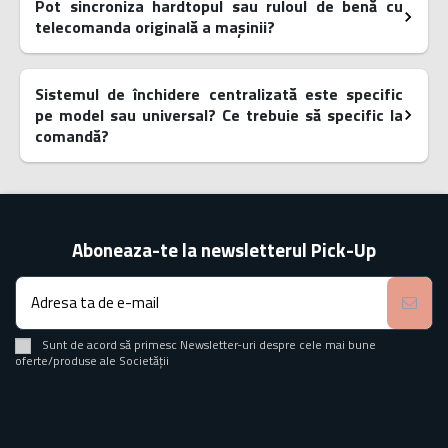
Pot sincroniza hardtopul sau ruloul de benă cu
telecomanda originală a mașinii?
Sistemul de închidere centralizată este specific
pe model sau universal? Ce trebuie să specific la
comandă?
Aboneaza-te la newsletterul Pick-Up
Sunt de acord să primesc Newsletter-uri despre cele mai bune
oferte/produse ale Societății