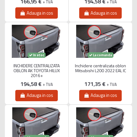
166,95 €
194,58 €
+ TVA
+ TVA
Adauga in cos
Adauga in cos
La comanda
In stoc
INCHIDERE CENTRALIZATA
Inchidere centralizata oblon
OBLON AK TOYOTA HILUX
Mitsubishi L200 2022 EAL IC
2016+
194,58 €
171,35 €
+ TVA
+ TVA
Adauga in cos
Adauga in cos