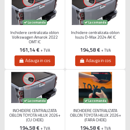
La comanda
La comanda
Inchidere centralizata oblon
Inchidere centralizata oblon
Volkswagen Amarok 2022
Isuzu D-Max 2024 AK IC
OMT IC
161,14 €
194,58 €
+ TVA
+ TVA
Adauga in cos
Adauga in cos
La comanda
La comanda
INCHIDERE CENTRALIZATA
INCHIDERE CENTRALIZATA
OBLON TOYOTA HILUX 2026+
OBLON TOYOTA HILUX 2026+
(CU CHEIE)
(FARA CHEIE)
194,58 €
194,58 €
+ TVA
+ TVA