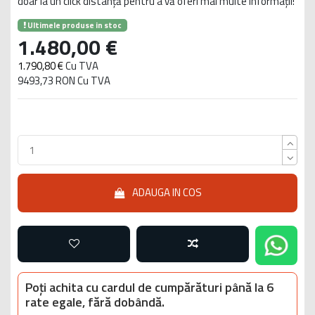
doar la un click distanță pentru a vă oferi mai multe informații!
Ultimele produse in stoc
1.480,00 €
1.790,80 €
Cu TVA
9493,73 RON Cu TVA
ADAUGA IN COS
Poți achita cu cardul de cumpărături până la 6
rate egale, fără dobândă.