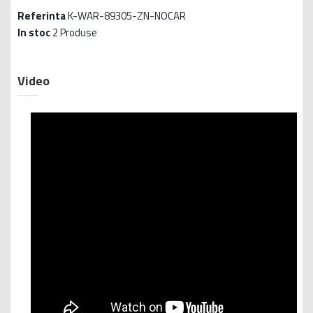
Referinta
K-WAR-89305-ZN-NOCAR
In stoc
2 Produse
Video