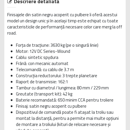
Descriere detaliată
Finisajele din satin negru acoperit cu pulbere îi oferă acestui
model un design unic și în același timp este echipat cu toate
caracteristicile de performanță necesare celor care merg la off
road.
Forţa de tracţiune: 3630 kg (pe o singură linie)
Motor: 12V DC Series-Wound
Cablu: sintetic spydura
Frână: con mecanic automat
Telecomandă: cu cablu de 3.7 m
Construcţia reductorului: 3 trepte planetare
Raport de transmisie: 162:1
Tambur cu diametrul / lungimea: 80 mm / 229 mm
Greutate (transport kit): 42 kg
Baterie recomandată: 650 minim CCA pentru troliere
Finisaj: satin negru acoperit cu pulbere
Dispozitivul de comandă poate fi ataşat la troliu sau
montat la distanţă, pentru a permite mai multe opţiuni
de montare a troliului (kituri de relocare necesare şi