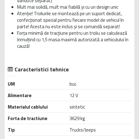
vândute separat)
Mult mai solidă, mult mai fiabilă şi cu un design unic
Atenţie! Troliurile se montează pe un suport dedicat,
confecţionat special pentru fiecare model de vehicul în
parte! Acesta nu este inclus şi se comandă separat!
Forţa minimă de tracţiune pentru un troliu se calculează
înmulţind cu 1,5 masa maximă autorizată a vehiculului în
cauză!
Caracteristici tehnice
UM
buc
Alimentare
12 V
Materialul cablului
sintetic
Forta de tractiune
3629 kg
Tip
Trucks/Jeeps