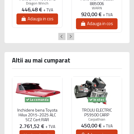
Dragon Winch
885006
WARN
446,48 €
+ TVA
920,00 €
+ TVA
Adauga in cos
Adauga in cos
Altii au mai cumparat
La comanda
In stoc
Inchidere bena Toyota
TROLIU ELECTRIC
Hilux 2015-2025 ALC
PS9500 CARP
SCZ Cert RAR
Carpathian
450,00 €
2.761,52 €
+ TVA
+ TVA