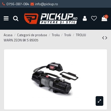
0756-087-084
info@pickup.ro
0
Acasa
Categorii de produse
Troliu
Trolii
TROLIU
WARN ZEON 8K S 89305