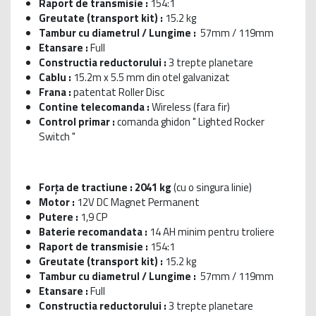
Raport de transmisie :
154:1
Greutate (transport kit) :
15.2 kg
Tambur cu diametrul / Lungime :
57mm / 119mm
Etansare :
Full
Constructia reductorului :
3 trepte planetare
Cablu :
15.2m x 5.5 mm din otel galvanizat
Frana :
patentat Roller Disc
Contine telecomanda :
Wireless (fara fir)
Control primar :
comanda ghidon " Lighted Rocker
Switch "
Forța de tractiune : 2041 kg
(cu o singura linie)
Motor :
12V DC Magnet Permanent
Putere :
1,9 CP
Baterie recomandata :
14 AH minim pentru troliere
Raport de transmisie :
154:1
Greutate (transport kit) :
15.2 kg
Tambur cu diametrul / Lungime :
57mm / 119mm
Etansare :
Full
Constructia reductorului :
3 trepte planetare