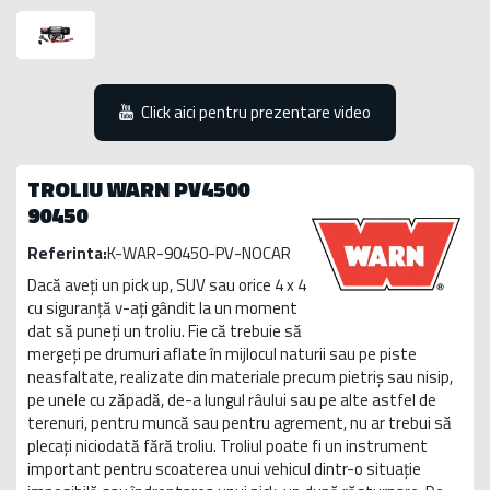
Click aici pentru prezentare video
TROLIU WARN PV4500
90450
Referinta:
K-WAR-90450-PV-NOCAR
Dacă aveți un pick up, SUV sau orice 4 x 4
cu siguranță v-ați gândit la un moment
dat să puneți un troliu. Fie că trebuie să
mergeți pe drumuri aflate în mijlocul naturii sau pe piste
neasfaltate, realizate din materiale precum pietriș sau nisip,
pe unele cu zăpadă, de-a lungul râului sau pe alte astfel de
terenuri, pentru muncă sau pentru agrement, nu ar trebui să
plecați niciodată fără troliu. Troliul poate fi un instrument
important pentru scoaterea unui vehicul dintr-o situație