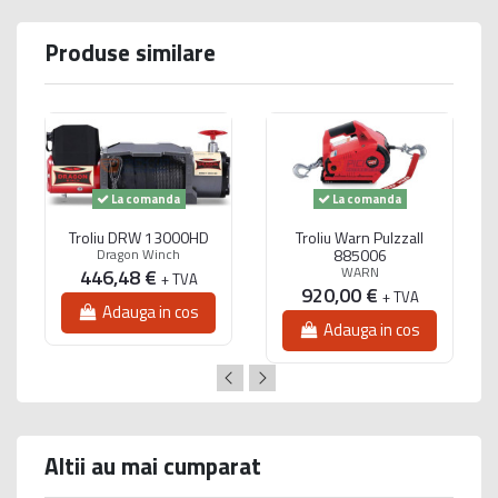
Produse similare
La comanda
La comanda
Troliu DRW 13000HD
Troliu Warn Pulzzall
Dragon Winch
885006
WARN
446,48 €
+ TVA
920,00 €
+ TVA
Adauga in cos
Adauga in cos
Altii au mai cumparat