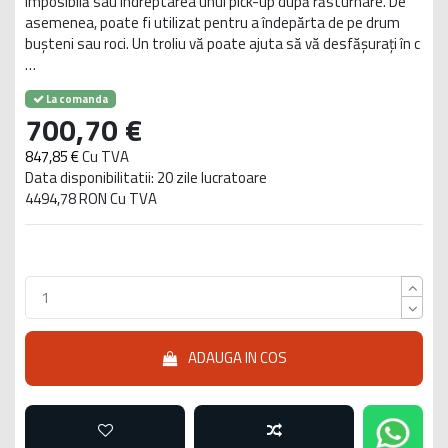
imposibilă sau îndreptarea unui pick-up după răsturnare. De
asemenea, poate fi utilizat pentru a îndepărta de pe drum
bușteni sau roci. Un troliu vă poate ajuta să vă desfășurați în c
…
La comanda
700,70 €
847,85 €
Cu TVA
Data disponibilitatii: 20 zile lucratoare
4494,78 RON Cu TVA
ADAUGA IN COS