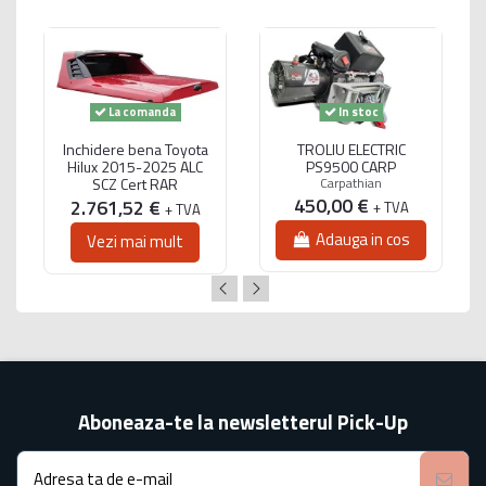
La comanda
In stoc
Inchidere bena Toyota
TROLIU ELECTRIC
Hilux 2015-2025 ALC
PS9500 CARP
SCZ Cert RAR
Carpathian
450,00 €
2.761,52 €
+ TVA
+ TVA
Adauga in cos
Vezi mai mult
Aboneaza-te la newsletterul Pick-Up