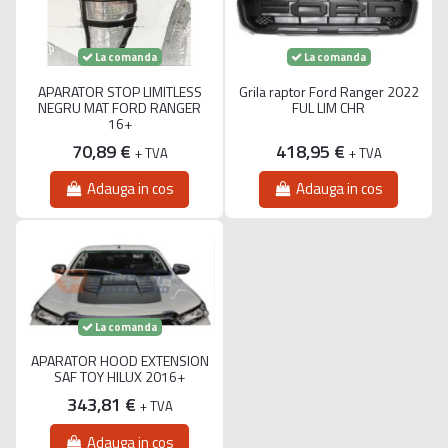
La comanda
La comanda
APARATOR STOP LIMITLESS
Grila raptor Ford Ranger 2022
NEGRU MAT FORD RANGER
FUL LIM CHR
16+
70,89 €
418,95 €
+ TVA
+ TVA
Adauga in cos
Adauga in cos
La comanda
APARATOR HOOD EXTENSION
SAF TOY HILUX 2016+
343,81 €
+ TVA
Adauga in cos