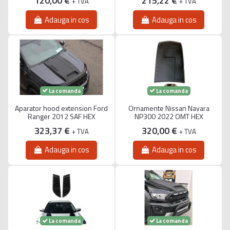
120,00 €
215,22 €
+ TVA
+ TVA
Adauga in cos
Adauga in cos
La comanda
La comanda
Aparator hood extension Ford
Ornamente Nissan Navara
Ranger 2012 SAF HEX
NP300 2022 OMT HEX
323,37 €
320,00 €
+ TVA
+ TVA
Adauga in cos
Adauga in cos
La comanda
La comanda