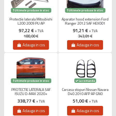
Ultimele produse in stoc
Ultimele produse in stoc
Protectie laterala Mitsubishi
Aparator hood extension Ford
L200 2009 PU AP
Ranger 2012 SAF HEX001
97,22 €
91,21 €
+ TVA
+ TVA
180,00 €
343,81 €
Adauga in cos
Adauga in cos
Ultimele produse in stoc
La comanda
PROTECTIE LATERALA SAF
Carcasa stopuri Nissan Navara
ISUZU D-MAX 2020+
D40 2010 AFP AP GN0
338,77 €
51,00 €
+ TVA
+ TVA
Adauga in cos
Adauga in cos