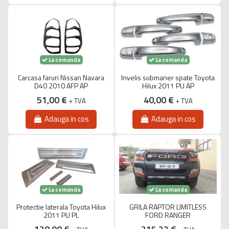
La comanda
La comanda
Carcasa faruri Nissan Navara
Invelis submaner spate Toyota
D40 2010 AFP AP
Hilux 2011 PU AP
51,00 €
40,00 €
+ TVA
+ TVA
Adauga in cos
Adauga in cos
La comanda
La comanda
Protectie laterala Toyota Hilux
GRILA RAPTOR LIMITLESS
2011 PU PL
FORD RANGER