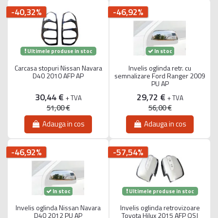
-40,32%
-46,92%
Ultimele produse in stoc
In stoc
Carcasa stopuri Nissan Navara
Invelis oglinda retr. cu
D40 2010 AFP AP
semnalizare Ford Ranger 2009
PU AP
30,44 €
29,72 €
+ TVA
+ TVA
51,00 €
56,00 €
Adauga in cos
Adauga in cos
-46,92%
-57,54%
Ultimele produse in stoc
In stoc
Invelis oglinda Nissan Navara
Invelis oglinda retrovizoare
D40 2012 PU AP
Toyota Hilux 2015 AFP QSJ