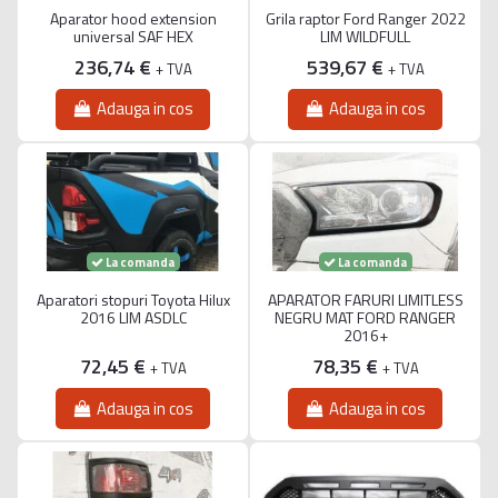
Aparator hood extension
Grila raptor Ford Ranger 2022
universal SAF HEX
LIM WILDFULL
236,74 €
539,67 €
+ TVA
+ TVA
Adauga in cos
Adauga in cos
La comanda
La comanda
Aparatori stopuri Toyota Hilux
APARATOR FARURI LIMITLESS
2016 LIM ASDLC
NEGRU MAT FORD RANGER
2016+
72,45 €
78,35 €
+ TVA
+ TVA
Adauga in cos
Adauga in cos