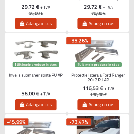
29,72 €
29,72 €
+ TVA
+ TVA
56,00 €
70,00 €
Adauga in cos
Adauga in cos
-35,26%
Ultimele produse in stoc
Ultimele produse in stoc
Invelis submaner spate PU AP
Protectie laterala Ford Ranger
2012 PU AP
116,53 €
+ TVA
56,00 €
+ TVA
180,00 €
Adauga in cos
Adauga in cos
-45,99%
-73,47%