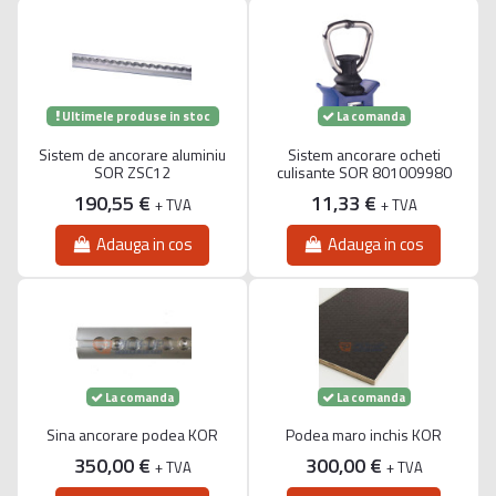
Ultimele produse in stoc
La comanda
Sistem de ancorare aluminiu
Sistem ancorare ocheti
SOR ZSC12
culisante SOR 801009980
190,55 €
11,33 €
+ TVA
+ TVA
Adauga in cos
Adauga in cos
La comanda
La comanda
Sina ancorare podea KOR
Podea maro inchis KOR
350,00 €
300,00 €
+ TVA
+ TVA