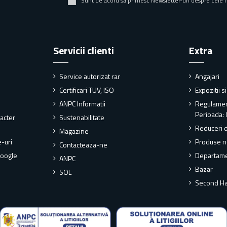
Sunt de acord să primesc Newsletter-uri despre cele 
Servicii clienti
Extra
Service autorizat rar
Angajari
Certificari TUV, ISO
Expozitii s
ANPC Informatii
Regulame
Perioada: 
racter
Sustenabilitate
Reduceri 
Magazine
e-uri
Produse n
Contacteaza-ne
Google
Departame
ANPC
Bazar
SOL
Second H