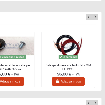
ele produse in stoc
La comanda
dere cablu sintetic pe
Cablaje alimentare troliu fata MM
bur WAR 97724
PU WMS
5,00 €
96,00 €
+ TVA
+ TVA
Adauga in cos
Adauga in cos