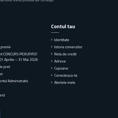
mai bune oferte/produse ale Societății
Contul tau
Identitate
i premii
Istoria comenzilor
nt CONCURS PICKUP.RO!
Nota de credit
01 Aprilie – 31 Mai 2026
Adrese
de pret
Cupoane
oi
Conecteaza-te
ntul Administrativ
Alertele mele
and