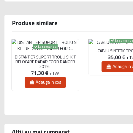
Produse similare
La comand
La comanda
CABLU SINTETIC TRO
35,00 €
DISTANTIER SUPORT TROLIU SI KIT
+ T
RELOCARE RADAR FORD RANGER
Adauga in 
2019+
71,38 €
+ TVA
Adauga in cos
Altii au mai cumparat