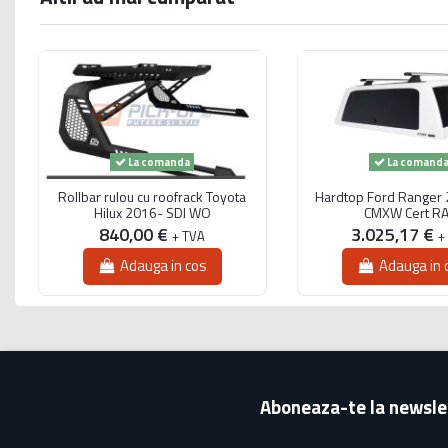
La comanda
La comand
Rollbar rulou cu roofrack Toyota
Hardtop Ford Ranger 
Hilux 2016- SDI WO
CMXW Cert R
840,00 €
3.025,17 €
+ TVA
+
Adauga in cos
Adauga in 
Aboneaza-te la newsle