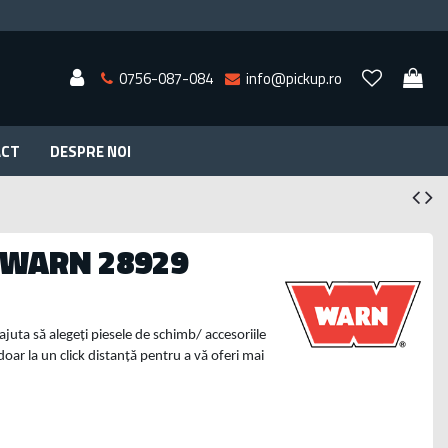
0756-087-084
info@pickup.ro
ACT
DESPRE NOI
 WARN 28929
 ajuta să alegeți piesele de schimb/ accesoriile
doar la un click distanță pentru a vă oferi mai