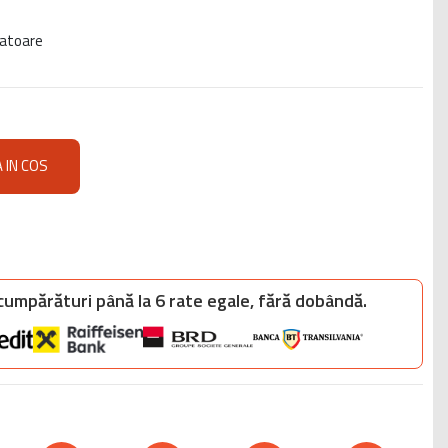
cratoare
 IN COS
 cumpărături până la 6 rate egale, fără dobândă.