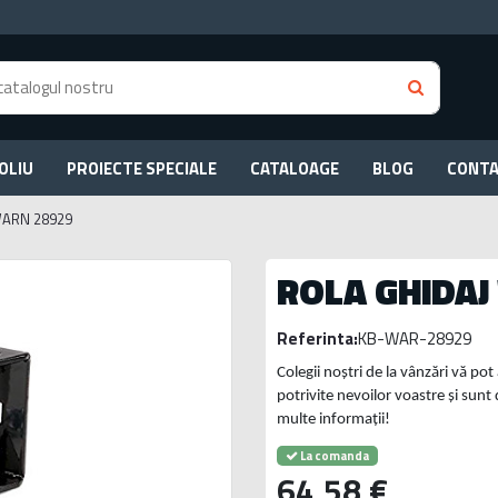
OLIU
PROIECTE SPECIALE
CATALOAGE
BLOG
CONT
WARN 28929
ROLA GHIDAJ
Referinta:
KB-WAR-28929
Colegii noștri de la vânzări vă pot
potrivite nevoilor voastre și sunt 
multe informații!
La comanda
64,58 €