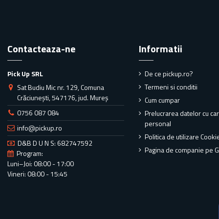
Contacteaza-ne
Informatii
Pick Up SRL
De ce pickup.ro?
Termeni si conditii
Sat Budiu Mic nr. 129, Comuna
Crăciunești, 547176, jud. Mureș
Cum cumpar
0756 087 084
Prelucrarea datelor cu ca
personal
info@pickup.ro
Politica de utilizare Cooki
D&B D U N S: 682747592
Pagina de companie pe 
Program:
Luni–Joi: 08:00 - 17:00
Vineri: 08:00 - 15:45