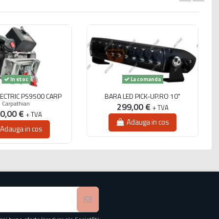
In stoc
La comanda
LECTRIC PS9500 CARP
BARA LED PICK-UP.RO 10"
Carpathian
299,00 €
+ TVA
0,00 €
+ TVA
Adauga in cos
Adauga in cos