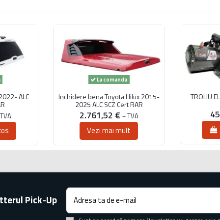
a
La comanda
2022- ALC
Inchidere bena Toyota Hilux 2015-
TROLIU E
AR
2025 ALC SCZ Cert RAR
45
2.761,52 €
 TVA
+ TVA
cos
Vezi mai mult
tterul Pick-Up