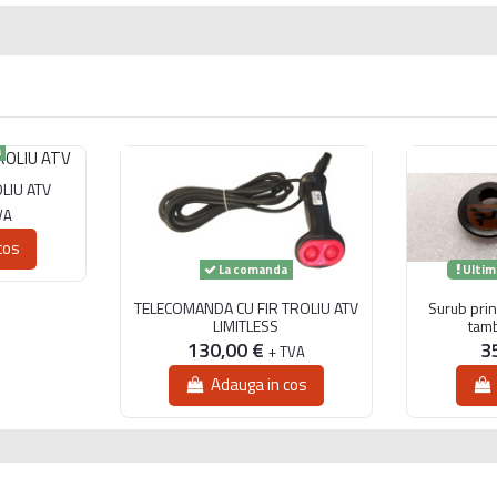
a
LIU ATV
VA
cos
La comanda
Ultim
TELECOMANDA CU FIR TROLIU ATV
Surub prin
LIMITLESS
tam
130,00 €
3
+ TVA
Adauga in cos