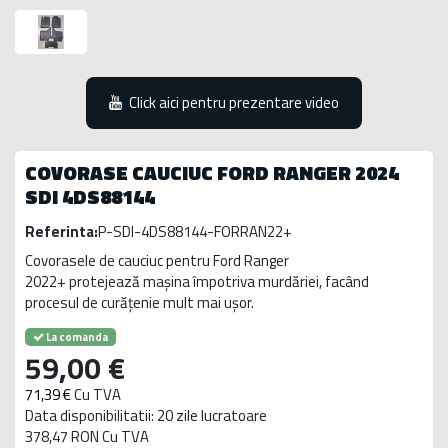
Click aici pentru prezentare video
COVORASE CAUCIUC FORD RANGER 2024
SDI 4DS88144
Referinta:
P-SDI-4DS88144-FORRAN22+
Covorasele de cauciuc pentru Ford Ranger
2022+ protejează mașina împotriva murdăriei, facând
procesul de curățenie mult mai ușor.
La comanda
59,00 €
71,39 €
Cu TVA
Data disponibilitatii: 20 zile lucratoare
378,47 RON Cu TVA