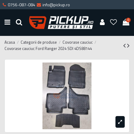
0756-087-084
info@pickup.ro
0
Acasa
Categorii de produse
Covorase cauciuc
Covorase cauciuc Ford Ranger 2024 SDI 4DS88144