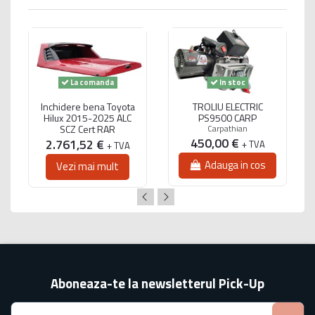
La comanda
In stoc
Inchidere bena Toyota
TROLIU ELECTRIC
Hilux 2015-2025 ALC
PS9500 CARP
SCZ Cert RAR
Carpathian
450,00 €
2.761,52 €
+ TVA
+ TVA
Adauga in cos
Vezi mai mult
Aboneaza-te la newsletterul Pick-Up