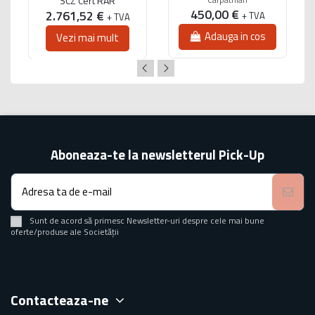
SCZ Cert RAR
450,00 €
2.761,52 €
+ TVA
+ TVA
Adauga in cos
Vezi mai mult
Aboneaza-te la newsletterul Pick-Up
Sunt de acord să primesc Newsletter-uri despre cele mai bune
oferte/produse ale Societății
Contacteaza-ne