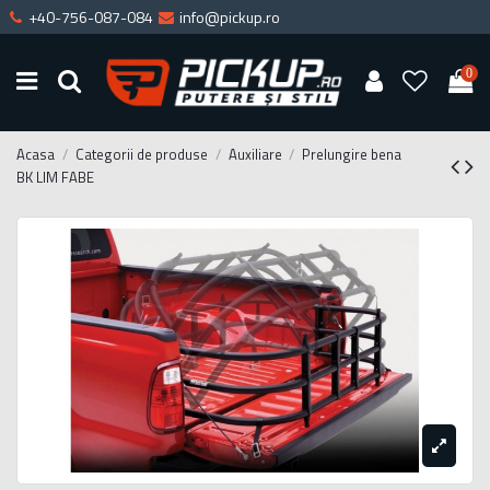
+40-756-087-084
info@pickup.ro
0
Acasa
Categorii de produse
Auxiliare
Prelungire bena
BK LIM FABE