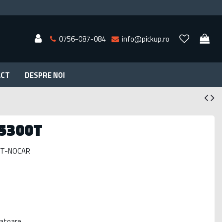
0756-087-084
info@pickup.ro
ACT
DESPRE NOI
5300T
T-NOCAR
cratoare