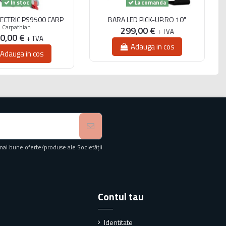
In stoc
La comanda
LECTRIC PS9500 CARP
BARA LED PICK-UP.RO 10"
Carpathian
299,00 €
+ TVA
0,00 €
+ TVA
Adauga in cos
Adauga in cos
mai bune oferte/produse ale Societății
Contul tau
Identitate