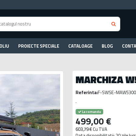
OLIU
PROIECTE SPECIALE
CATALOAGE
BLOG
CONT
MARCHIZA W
Referinta:
F-SWSE-MAW5300
.
La comanda
499,00 €
603,79 €
Cu TVA
Data disponibilitatii: 20 zile lu