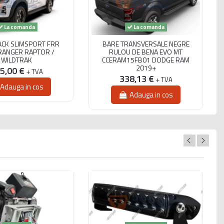
La comanda
La comanda
CK SLIMSPORT FRR
BARE TRANSVERSALE NEGRE
RANGER RAPTOR /
RULOU DE BENA EVO MT
WILDTRAK
CCERAM15FB01 DODGE RAM
2019+
5,00 €
+ TVA
338,13 €
+ TVA
Adauga in cos
+ copertină (15 kg) +
Adauga in cos
 Fă bilanțul greutăților