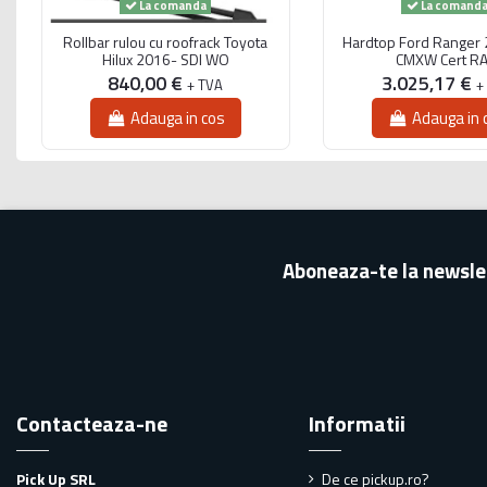
La comanda
La comand
Rollbar rulou cu roofrack Toyota
Hardtop Ford Ranger 
Hilux 2016- SDI WO
CMXW Cert R
840,00 €
3.025,17 €
+ TVA
+
Adauga in cos
Adauga in 
Aboneaza-te la newsle
Contacteaza-ne
Informatii
Pick Up SRL
De ce pickup.ro?