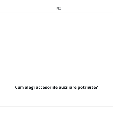
NO
Cum alegi accesoriile auxiliare potrivite?
îmbunătăți organizarea, confortul, siguranța și funcționalitatea pickup-u