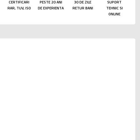
CERTIFICARI
PESTE 20 ANI
30 DE ZILE
SUPORT
RAR, TUV, ISO
DE EXPERIENTA
RETUR BANI
TEHNIC SI
ONLINE