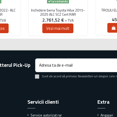
a
La comanda
2022- ALC
Inchidere bena Toyota Hilux 2015-
TROLIU E
AR
2025 ALC SCZ Cert RAR
45
2.761,52 €
 TVA
+ TVA
cos
Vezi mai mult
tterul Pick-Up
Sunt de acord să primesc Newsletter-uri despre cele 
Servicii clienti
Extra
Service autorizat rar
Angajari