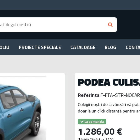
OLIU
PROIECTE SPECIALE
CATALOAGE
BLOG
CONT
PODEA CULI
Referinta:
F-FTA-STR-NOCAR
Colegii noștri de la vânzări vă pot 
doar la un click distanță pentru a
La comanda
1.286,00 €
1.556,06 €
Cu TVA