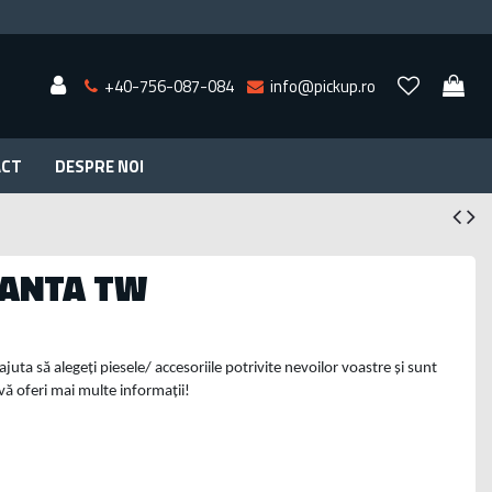
+40-756-087-084
info@pickup.ro
ACT
DESPRE NOI
SANTA TW
ajuta să alegeți piesele/ accesoriile potrivite nevoilor voastre și sunt
 vă oferi mai multe informații!