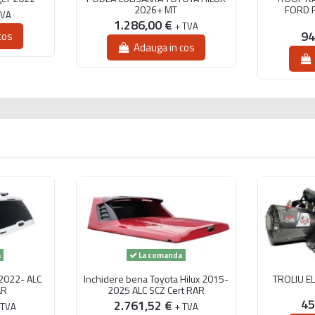
5–15 kg
2026+ MT
FORD 
TVA
1.286,00 €
+ TVA
25–50 kg
94
cos
Adauga in cos
ă de 1.000 kg echipat cu hardtop (90 kg) + cort (60 kg) + rack (20 kg) 
 consumat deja 220 kg din sarcina utilă înainte de a pune orice marfă.
orii, mai ales dacă vehiculul este și remorcat frecvent.
a
La comanda
2022- ALC
Inchidere bena Toyota Hilux 2015-
TROLIU E
AR
2025 ALC SCZ Cert RAR
45
2.761,52 €
 TVA
+ TVA