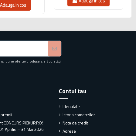
Adauga in cos
Adauga in cos
mai bune oferte/produse ale Societății
Contul tau
Identitate
i premii
Istoria comenzilor
nt CONCURS PICKUP.RO!
Nota de credit
01 Aprilie – 31 Mai 2026
Adrese