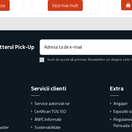
cos
Vezi mai mult
tterul Pick-Up
Sunt de acord să primesc Newsletter-uri despre cele 
Servicii clienti
Extra
Service autorizat rar
Angajari
Certificari TUV, ISO
Expozitii s
ANPC Informatii
Regulame
Perioada: 
racter
Sustenabilitate