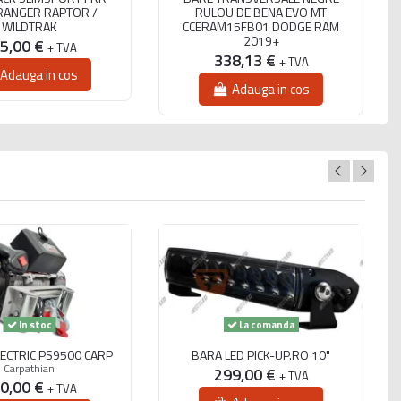
RANGER RAPTOR /
RULOU DE BENA EVO MT
WILDTRAK
CCERAM15FB01 DODGE RAM
2019+
5,00 €
+ TVA
338,13 €
+ TVA
Adauga in cos
+ copertină (15 kg) +
Adauga in cos
 Fă bilanțul greutăților
In stoc
La comanda
LECTRIC PS9500 CARP
BARA LED PICK-UP.RO 10"
Carpathian
299,00 €
+ TVA
0,00 €
+ TVA