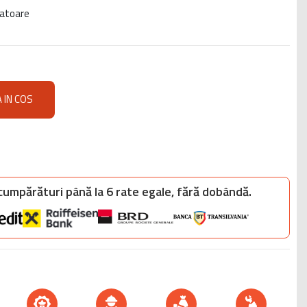
cratoare
 IN COS
 cumpărături până la 6 rate egale, fără dobândă.