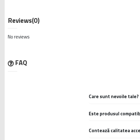
Reviews
(0)
No reviews
FAQ
Care sunt nevoile tale?
Accesoriile auxiliare pot 
funcție de activitățile pe 
Este produsul compatibi
Compatibilitatea cu marca,
probleme.
Contează calitatea acce