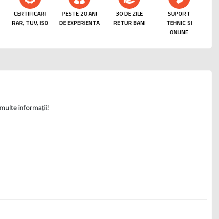
CERTIFICARI
PESTE 20 ANI
30 DE ZILE
SUPORT
RAR, TUV, ISO
DE EXPERIENTA
RETUR BANI
TEHNIC SI
ONLINE
i multe informații!