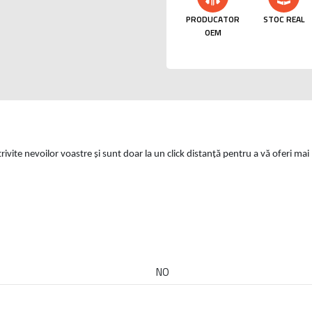
PRODUCATOR
STOC REAL
OEM
otrivite nevoilor voastre și sunt doar la un click distanță pentru a vă oferi ma
NO