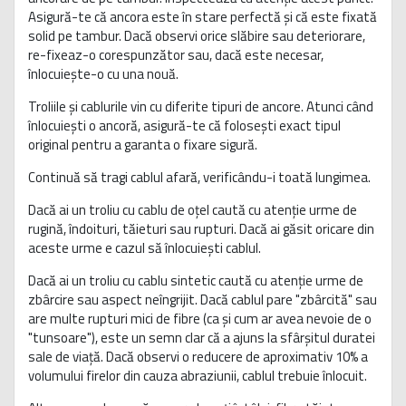
Asigură-te că ancora este în stare perfectă și că este fixată
solid pe tambur. Dacă observi orice slăbire sau deteriorare,
re-fixeaz-o corespunzător sau, dacă este necesar,
înlocuiește-o cu una nouă.
Troliile și cablurile vin cu diferite tipuri de ancore. Atunci când
înlocuiești o ancoră, asigură-te că folosești exact tipul
original pentru a garanta o fixare sigură.
Continuă să tragi cablul afară, verificându-i toată lungimea.
Dacă ai un troliu cu cablu de oțel caută cu atenție urme de
rugină, îndoituri, tăieturi sau rupturi. Dacă ai găsit oricare din
aceste urme e cazul să înlocuiești cablul.
Dacă ai un troliu cu cablu sintetic caută cu atenție urme de
zbârcire sau aspect neîngrijit. Dacă cablul pare "zbârcită" sau
are multe rupturi mici de fibre (ca și cum ar avea nevoie de o
"tunsoare"), este un semn clar că a ajuns la sfârșitul duratei
sale de viață. Dacă observi o reducere de aproximativ 10% a
volumului firelor din cauza abraziunii, cablul trebuie înlocuit.