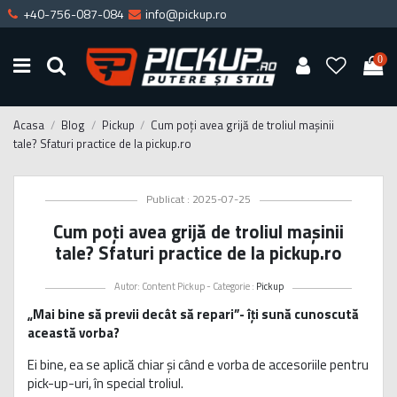
+40-756-087-084
info@pickup.ro
0
Acasa
Blog
Pickup
Cum poți avea grijă de troliul mașinii
tale? Sfaturi practice de la pickup.ro
Publicat : 2025-07-25
Cum poți avea grijă de troliul mașinii
tale? Sfaturi practice de la pickup.ro
Autor: Content Pickup - Categorie :
Pickup
„Mai bine să previi decât să repari”- îți sună cunoscută
această vorba?
Ei bine, ea se aplică chiar și când e vorba de accesoriile pentru
pick-up-uri, în special troliul.