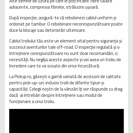
Alte semne de uzură pe care le poți întâlni: fibre tăiate
adiacente, compresia fibrelor, strălucire ușoară.
După inspecție, asigură-te că rebobinezi cablul uniform și
ordonat pe tambur. O rebobinare necorespunzătoare poate
duce la blocaje sau deteriorări ulterioare.
Cablul troliului tău este un element vital pentru siguranța și
succesul aventurilor tale off-road. O inspecție regulată și o
întreținere corespunzătoare nu sunt doar recomandări, ci
necesități. Nu neglija aceste aspecte și vei avea un troliu de
încredere care te va scoate din orice încurcătură.
La Pickup.ro, găsești o gamă variată de accesorii de calitate
pentru pick-up-uri, inclusiv trolii de diferite tipuri și
capacități. Colegii noștri de la vânzări îți vor răspunde cu drag
dacă ai întrebări despre întreținere sau modul de
funcționare a unui troliu.