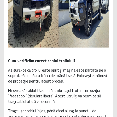
Cum verificăm corect cablul troliului?
Asigură-te că troliul este oprit și mașina este parcată pe o
suprafață plană, cu frâna de mână trasă. Folosește mănuși
de protecție pentru acest proces.
Eliberează cablul: Plasează ambreiajul troliului în poziția
"freespool" (derulare liberă). Acest lucru îți va permite să
tragi cablul afară cu ușurință.
Trage ușor cablul în jos, până când ajungi la punctul de
ancorare de pe tambur. Inspectează cu atenție acest punct.